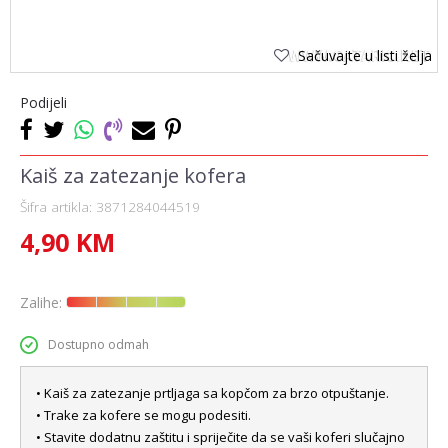
Sačuvajte u listi želja
Podijeli
Kaiš za zatezanje kofera
Šifra artikla:
3871284044519
4,90
KM
Zalihe:
Dostupno odmah
• Kaiš za zatezanje prtljaga sa kopčom za brzo otpuštanje.
• Trake za kofere se mogu podesiti.
• Stavite dodatnu zaštitu i spriječite da se vaši koferi slučajno