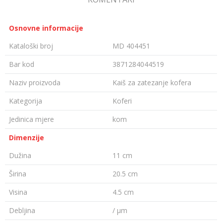
Osnovne informacije
Kataloški broj
MD 404451
Bar kod
3871284044519
Naziv proizvoda
Kaiš za zatezanje kofera
Kategorija
Koferi
Jedinica mjere
kom
Dimenzije
Dužina
11 cm
Širina
20.5 cm
Visina
4.5 cm
Debljina
/ µm