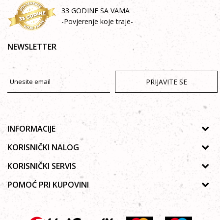
33 GODINE SA VAMA
-Povjerenje koje traje-
NEWSLETTER
PRIJAVITE SE
INFORMACIJE
O nama
KORISNIČKI NALOG
Prodavnice
Uputstvo za registraciju
KORISNIČKI SERVIS
Galerija
Zaboravljena lozinka
Politika privatnosti
POMOĆ PRI KUPOVINI
Saradnja
Poručivanje
Autorska prava
Zaposlenje
Kako kupiti online?
Lista želja
Uslovi korišćenja
Kontakt
Najčešća pitanja