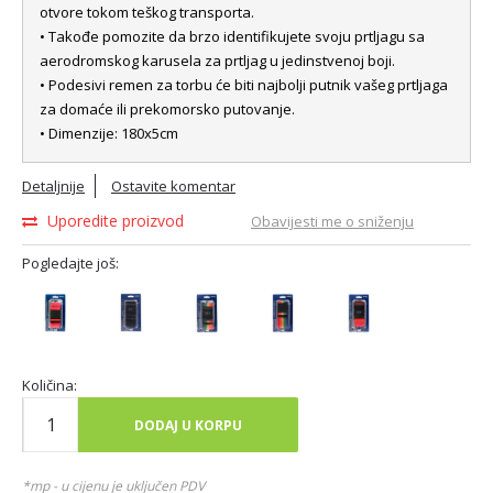
otvore tokom teškog transporta.
• Takođe pomozite da brzo identifikujete svoju prtljagu sa
aerodromskog karusela za prtljag u jedinstvenoj boji.
• Podesivi remen za torbu će biti najbolji putnik vašeg prtljaga
za domaće ili prekomorsko putovanje.
• Dimenzije: 180x5cm
Detaljnije
Ostavite komentar
Uporedite proizvod
Obavijesti me o sniženju
Pogledajte još:
Količina:
DODAJ U KORPU
*mp - u cijenu je uključen PDV