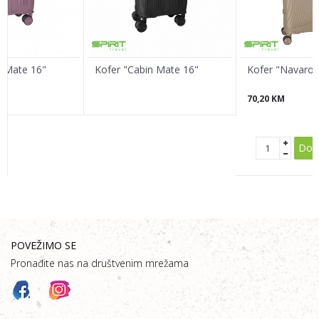
Poruka
n Mate 16"
Kofer "Cabin Mate 16"
Kofer "Navaro 
70,20
KM
POŠALJI
Doda
POVEŽIMO SE
Pronađite nas na društvenim mrežama