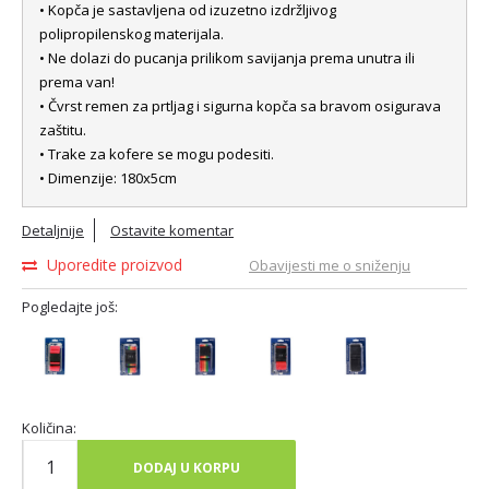
• Kopča je sastavljena od izuzetno izdržljivog
polipropilenskog materijala.
• Ne dolazi do pucanja prilikom savijanja prema unutra ili
prema van!
• Čvrst remen za prtljag i sigurna kopča sa bravom osigurava
zaštitu.
• Trake za kofere se mogu podesiti.
• Dimenzije: 180x5cm
Detaljnije
Ostavite komentar
Uporedite proizvod
Obavijesti me o sniženju
Pogledajte još:
Količina:
DODAJ U KORPU