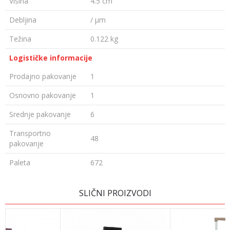
Visina
4.5 cm
Debljina
/ µm
Težina
0.122 kg
Logističke informacije
Prodajno pakovanje
1
Osnovno pakovanje
1
Srednje pakovanje
6
Transportno
48
pakovanje
Paleta
672
Ime/Nadimak
SLIČNI PROIZVODI
Email