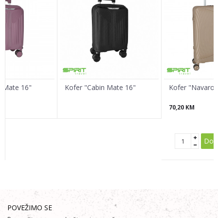
Poruka
n Mate 16"
Kofer "Cabin Mate 16"
Kofer "Navaro 
70,20
KM
POŠALJI
Doda
POVEŽIMO SE