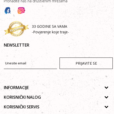
Pronađite nas na društvenim mrežama
33 GODINE SA VAMA
-Povjerenje koje traje-
NEWSLETTER
PRIJAVITE SE
INFORMACIJE
O nama
KORISNIČKI NALOG
Prodavnice
Uputstvo za registraciju
KORISNIČKI SERVIS
Galerija
Zaboravljena lozinka