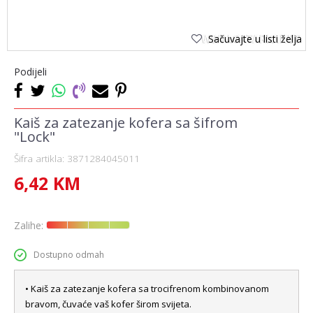
Sačuvajte u listi želja
Podijeli
Kaiš za zatezanje kofera sa šifrom
"Lock"
Šifra artikla:
3871284045011
6,42
KM
Zalihe:
Dostupno odmah
• Kaiš za zatezanje kofera sa trocifrenom kombinovanom
bravom, čuvaće vaš kofer širom svijeta.