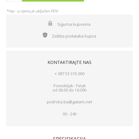
*mp - u cijenu je uključen PDV
Sigurna kupovina
Zaštita podataka kupca
KONTAKTIRAJTE NAS
+ 387 53 315 000
Ponedeljak - Petak
od 08:00 do 16:00h
podrska.ba@gataric.net
00 - 24h