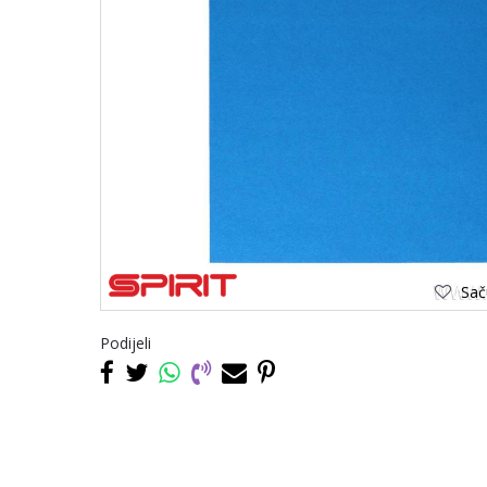
Saču
Podijeli