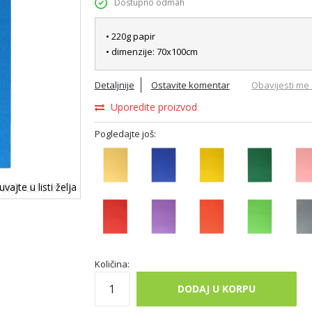
Dostupno odmah
• 220g papir
• dimenzije: 70x100cm
Detaljnije
Ostavite komentar
Obavijesti me 
Uporedite proizvod
Pogledajte još:
vajte u listi želja
Količina:
DODAJ U KORPU