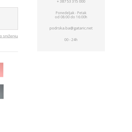
+ 387 53 315 000
Ponedeljak - Petak
od 08:00 do 16:00h
podrska.ba@gataric.net
o sniženju
00 - 24h