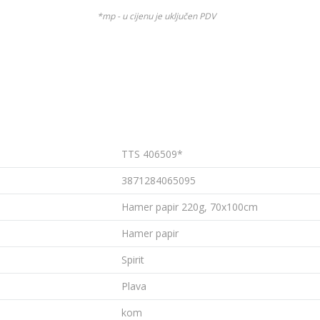
*mp - u cijenu je uključen PDV
TTS 406509*
3871284065095
Hamer papir 220g, 70x100cm
Hamer papir
Spirit
Plava
kom