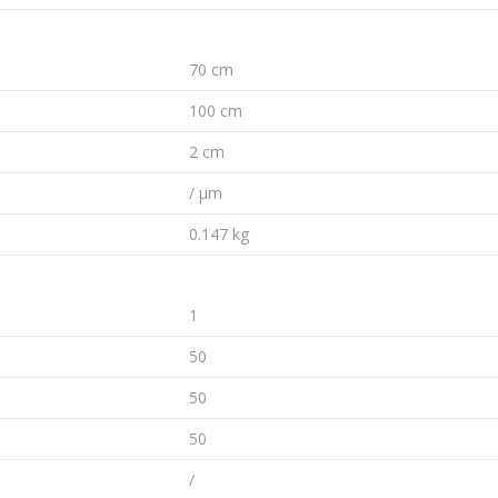
70 cm
100 cm
2 cm
/ µm
0.147 kg
1
50
50
50
/