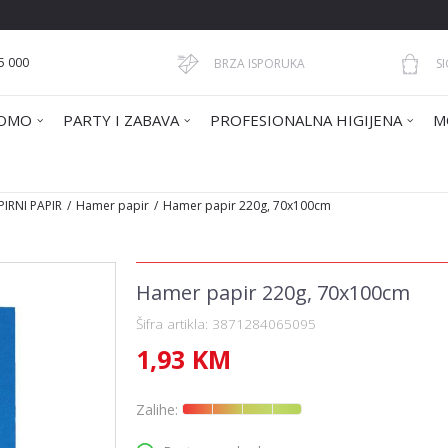
5 000
BRZA ISPORUKA
S
OMO
PARTY I ZABAVA
PROFESIONALNA HIGIJENA
M
IRNI PAPIR
Hamer papir
Hamer papir 220g, 70x100cm
Hamer papir 220g, 70x100cm
Šifra artikla:
3871284065095
1,93
KM
Zalihe: