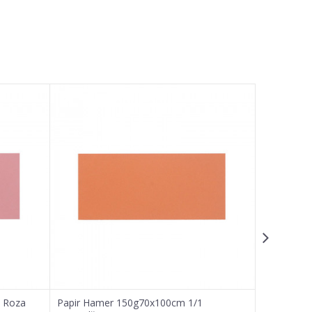
, Roza
Papir Hamer 150g70x100cm 1/1
Hamer pap