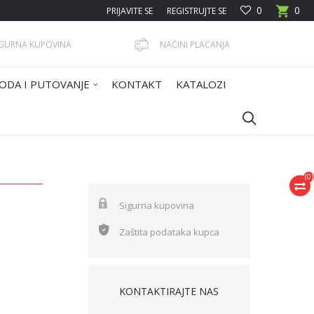
0
0
PRIJAVITE SE
REGISTRUJTE SE
IGURNA KUPOVINA
NAČINI PLAĆANJA
ODA I PUTOVANJE
KONTAKT
KATALOZI
(
0
)
Sigurna kupovina
Zaštita podataka kupca
KONTAKTIRAJTE NAS