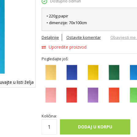
Dostupno odmah
• 220g papir
• dimenzije: 70x100cm
Detaljnije
Ostavite komentar
Obavijesti me 
Uporedite proizvod
Pogledajte još:
vajte u listi želja
Količina:
DODAJ U KORPU