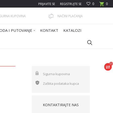
0
0
PRIJAVITE SE
REGISTRUJTE SE
IGURNA KUPOVINA
NAČINI PLAĆANJA
ODA I PUTOVANJE
KONTAKT
KATALOZI
(
0
)
Sigurna kupovina
Zaštita podataka kupca
KONTAKTIRAJTE NAS