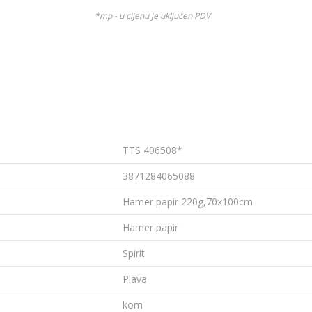
*mp - u cijenu je uključen PDV
TTS 406508*
3871284065088
Hamer papir 220g,70x100cm
Hamer papir
Spirit
Plava
kom