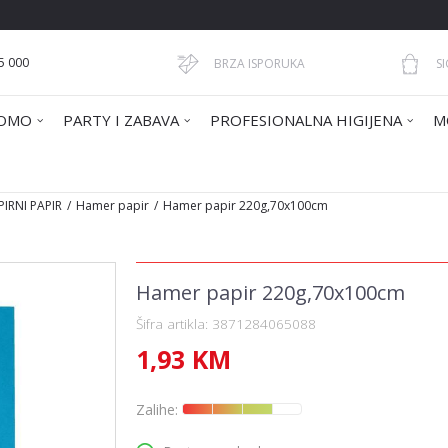
5 000
BRZA ISPORUKA
S
OMO
PARTY I ZABAVA
PROFESIONALNA HIGIJENA
M
IRNI PAPIR
Hamer papir
Hamer papir 220g,70x100cm
Hamer papir 220g,70x100cm
Šifra artikla:
3871284065088
1,93
KM
Zalihe: