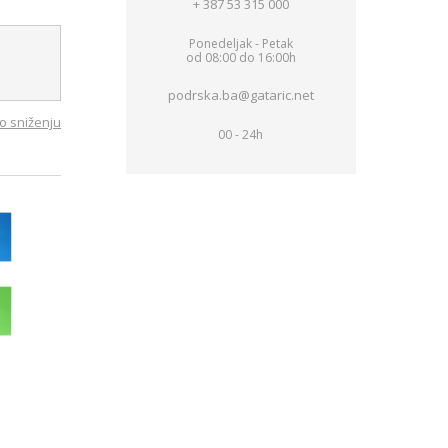
+ 387 53 315 000
Ponedeljak - Petak
od 08:00 do 16:00h
podrska.ba@gataric.net
o sniženju
00 - 24h