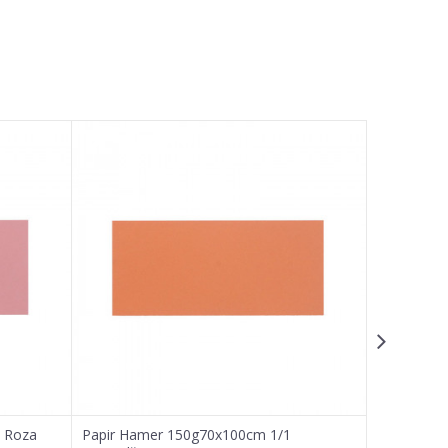
, Roza
Papir Hamer 150g70x100cm 1/1
Hamer pap