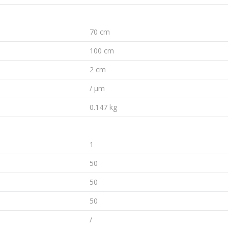
70 cm
100 cm
2 cm
/ µm
0.147 kg
1
50
50
50
/