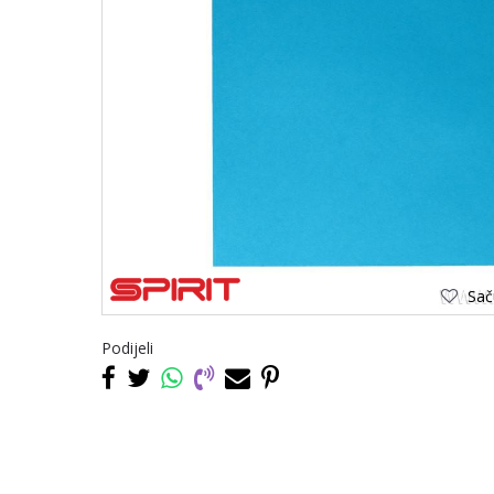
Saču
Podijeli