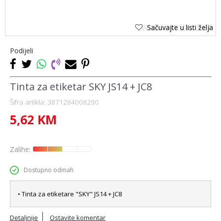
Sačuvajte u listi želja
Podijeli
Tinta za etiketar SKY JS14 + JC8
Šifra artikla:
3871284008290
5,62
KM
Zalihe:
Dostupno odmah
• Tinta za etiketare "SKY" JS14 + JC8
Detaljnije
Ostavite komentar