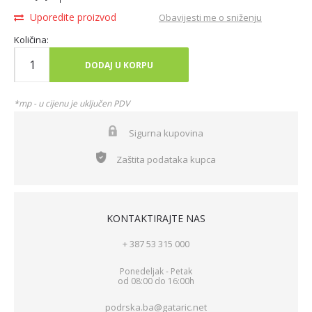
Uporedite proizvod
Obavijesti me o sniženju
Količina:
DODAJ U KORPU
*mp - u cijenu je uključen PDV
Sigurna kupovina
Zaštita podataka kupca
KONTAKTIRAJTE NAS
+ 387 53 315 000
Ponedeljak - Petak
od 08:00 do 16:00h
podrska.ba@gataric.net