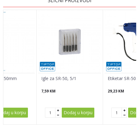
SLIČNI PROIZVODI
Email
Poruka
eta 50mm
Igle za SR-50, 5/1
Etiketar SR-50
7,59
KM
29,23
KM
POŠALJI
odaj u korpu
Dodaj u korpu
Doda