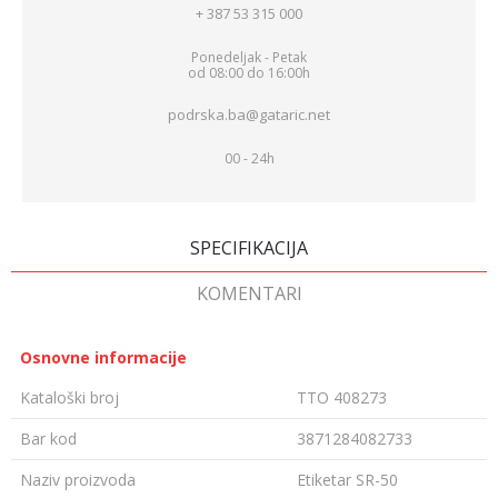
+ 387 53 315 000
Ponedeljak - Petak
od 08:00 do 16:00h
podrska.ba@gataric.net
00 - 24h
SPECIFIKACIJA
KOMENTARI
Osnovne informacije
Kataloški broj
TTO 408273
Bar kod
3871284082733
Naziv proizvoda
Etiketar SR-50