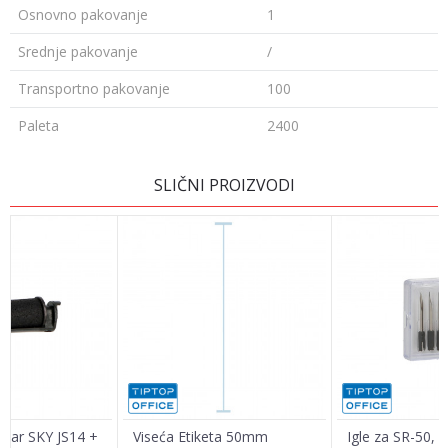
Osnovno pakovanje
1
Srednje pakovanje
/
Transportno pakovanje
100
Paleta
2400
Ime/Nadimak
SLIČNI PROIZVODI
Email
Poruka
ketar SKY JS14 +
Viseća Etiketa 50mm
Igle za SR-50, 5