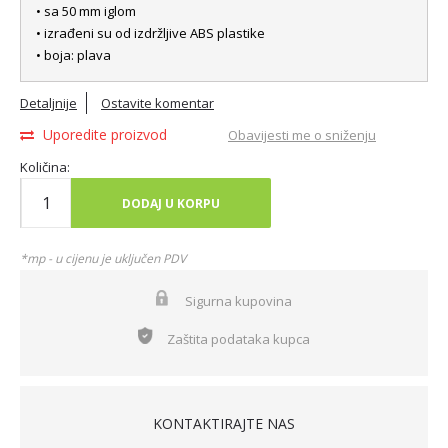
• sa 50 mm iglom
• izrađeni su od izdržljive ABS plastike
• boja: plava
Detaljnije
Ostavite komentar
Uporedite proizvod
Obavijesti me o sniženju
Količina:
DODAJ U KORPU
*mp - u cijenu je uključen PDV
Sigurna kupovina
Zaštita podataka kupca
KONTAKTIRAJTE NAS