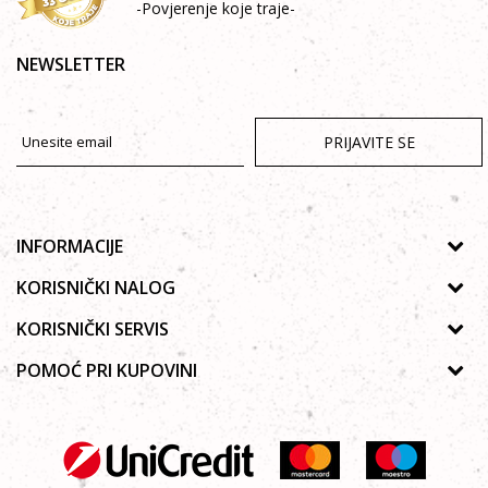
-Povjerenje koje traje-
NEWSLETTER
PRIJAVITE SE
INFORMACIJE
O nama
KORISNIČKI NALOG
Prodavnice
Uputstvo za registraciju
KORISNIČKI SERVIS
Galerija
Zaboravljena lozinka
Politika privatnosti
POMOĆ PRI KUPOVINI
Saradnja
Poručivanje
Autorska prava
Zaposlenje
Kako kupiti online?
Lista želja
Uslovi korišćenja
Kontakt
Najčešća pitanja
Uslovi isporuke
Reklamacije