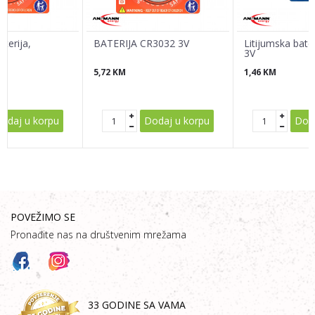
terija,
BATERIJA CR3032 3V
Litijumska bate
3V
5,72
KM
1,46
KM
POŠALJI
odaj u korpu
Dodaj u korpu
Doda
POVEŽIMO SE
Pronađite nas na društvenim mrežama
33 GODINE SA VAMA