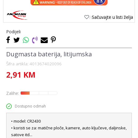
Sačuvajte u listi želja
Podijeli
Dugmasta baterija, litijumska
Šifra artikla:
4013674020096
2,91
KM
Zalihe:
Dostupno odmah
• model: CR2430
• koristi se za: matične ploče, kamere, auto ključeve, daljinske,
satove itd...