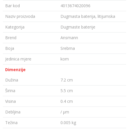
Bar kod
4013674020096
Naziv proizvoda
Dugmasta baterija, litijumska
Kategorija
Dugmaste baterije
Brend
Ansmann
Boja
Srebrna
Jedinica mjere
kom
Dimenzije
Dužina
7.2 cm
Širina
5.5 cm
Visina
0.4 cm
Debljina
/ µm
Težina
0.005 kg