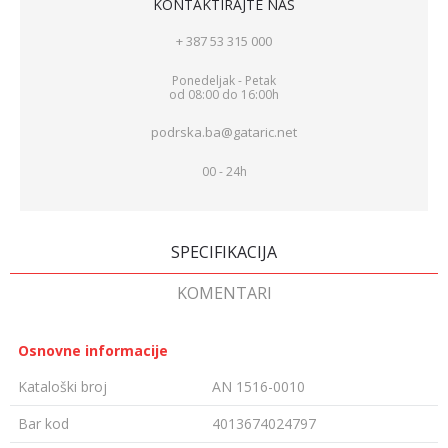
KONTAKTIRAJTE NAS
+ 387 53 315 000
Ponedeljak - Petak
od 08:00 do 16:00h
podrska.ba@gataric.net
00 - 24h
SPECIFIKACIJA
KOMENTARI
Osnovne informacije
Kataloški broj
AN 1516-0010
Bar kod
4013674024797