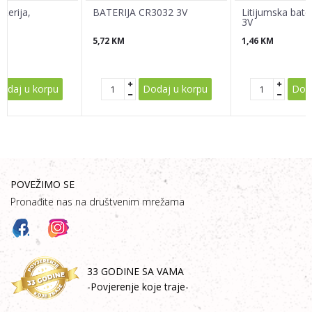
terija,
BATERIJA CR3032 3V
Litijumska bate
3V
5,72
KM
1,46
KM
POŠALJI
odaj u korpu
Dodaj u korpu
Doda
POVEŽIMO SE
Pronađite nas na društvenim mrežama
33 GODINE SA VAMA
-Povjerenje koje traje-