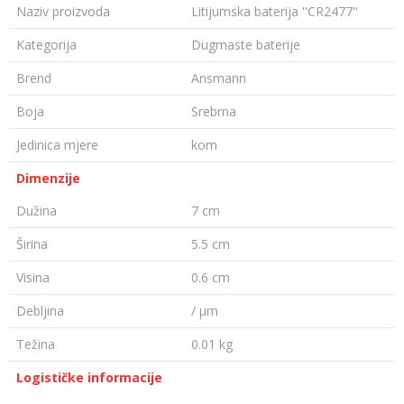
Naziv proizvoda
Litijumska baterija ''CR2477''
Kategorija
Dugmaste baterije
Brend
Ansmann
Boja
Srebrna
Jedinica mjere
kom
Dimenzije
Dužina
7 cm
Širina
5.5 cm
Visina
0.6 cm
Debljina
/ µm
Težina
0.01 kg
Logističke informacije