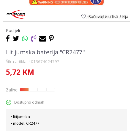
Sačuvajte u listi želja
Podijeli
Litijumska baterija ''CR2477''
Šifra artikla:
4013674024797
5,72
KM
Zalihe:
Dostupno odmah
• litijumska
• model: CR2477