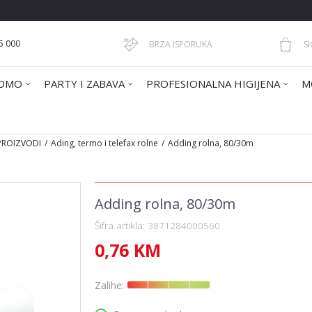
5 000
BRZA ISPORUKA
S
OMO
PARTY I ZABAVA
PROFESIONALNA HIGIJENA
M
 PROIZVODI
Ading, termo i telefax rolne
Adding rolna, 80/30m
Adding rolna, 80/30m
Šifra artikla:
3871284000560
0,76
KM
Zalihe: