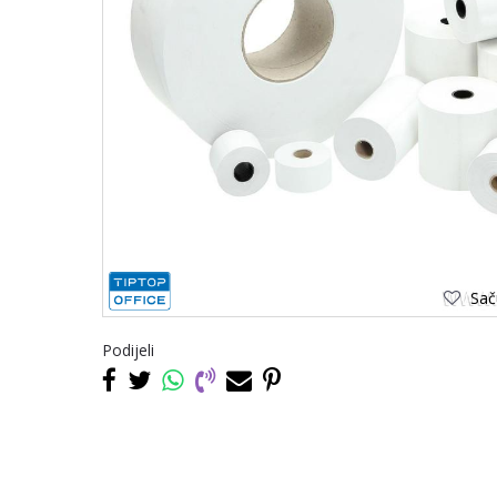
Saču
Podijeli