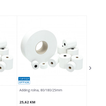
Adding rolna, 80/180/25mm
Adding rol
25,62
KM
0,35
KM