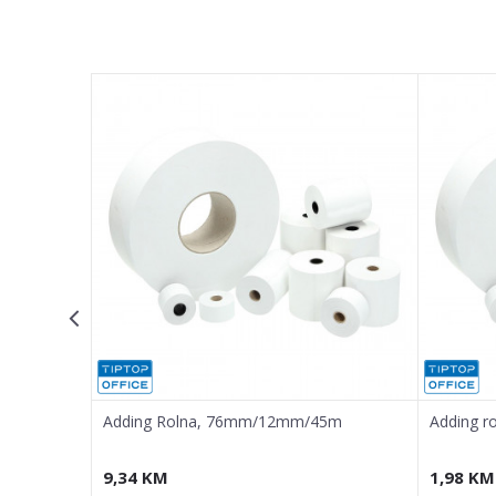
Poruka
POŠALJI
Adding Rolna, 76mm/12mm/45m
Adding r
9,34
KM
1,98
KM