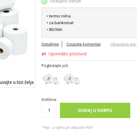
Dostupno odmah
• termo rolna
• za bankomat
• 80/30m
Detaljnije
Ostavite komentar
Obavijesti me 
Uporedite proizvod
Pogledajte još:
vajte u listi želja
Količina:
DODAJ U KORPU
*mp - u cijenu je uključen PDV