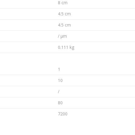
8 cm
4.5 cm
4.5 cm
/ µm
0.111 kg
1
10
/
80
7200
Email