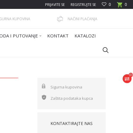
0
0
PRIJAVITE SE
REGISTRUJTE SE
IGURNA KUPOVINA
NAČINI PLAĆANJA
ODA I PUTOVANJE
KONTAKT
KATALOZI
(
0
)
Sigurna kupovina
Zaštita podataka kupca
KONTAKTIRAJTE NAS