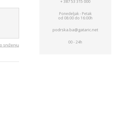
+ 387 53 315 000
Ponedeljak - Petak
od 08:00 do 16:00h
podrska.ba@gataric.net
00 - 24h
o sniženju