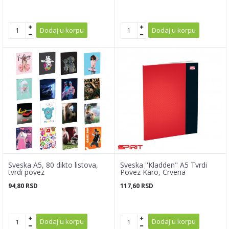
Dodaj u korpu
Dodaj u korpu
Sveska A5, 80 dikto listova,
Sveska ''Kladden" A5 Tvrdi
tvrdi povez
Povez Karo, Crvena
94,80
RSD
117,60
RSD
Dodaj u korpu
Dodaj u korpu