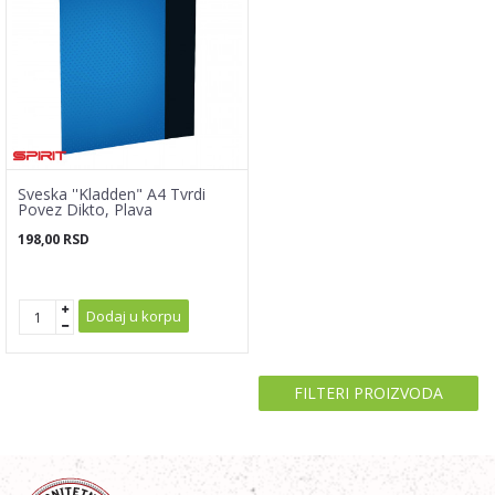
Sveska ''Kladden" A4 Tvrdi
Povez Dikto, Plava
198,00
RSD
Dodaj u korpu
FILTERI PROIZVODA