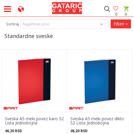
0
0
Filteri
Sortiraj
Standardne sveske
Sveska A5 meki povez karo 52
Sveska A5 meki povez dikto
Lista Jednobojna
52 Lista Jednobojna
46,20
RSD
46,20
RSD