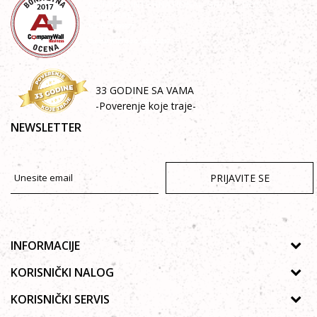
33 GODINE SA VAMA
-Poverenje koje traje-
NEWSLETTER
PRIJAVITE SE
INFORMACIJE
O nama
KORISNIČKI NALOG
Prodavnice
Uputsvo za registraciju
KORISNIČKI SERVIS
Galerija
Zaboravljena lozinka