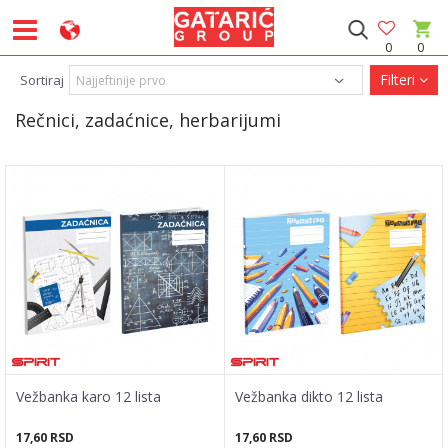
0
0
Filteri
Sortiraj
Rečnici, zadaćnice, herbarijumi
Vežbanka karo 12 lista
Vežbanka dikto 12 lista
17,60
RSD
17,60
RSD