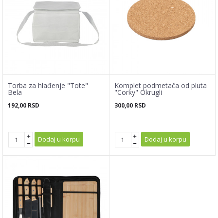
Torba za hlađenje "Tote"
Komplet podmetača od pluta
Bela
"Corky" Okrugli
192,00
RSD
300,00
RSD
Dodaj u korpu
Dodaj u korpu