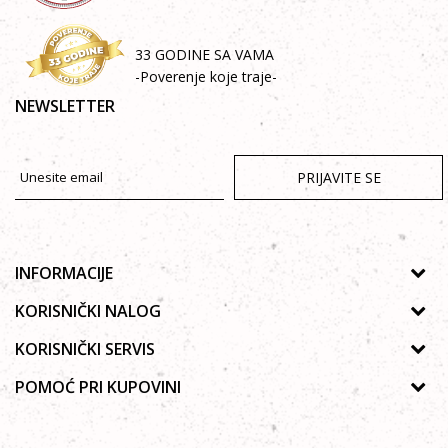
33 GODINE SA VAMA
-Poverenje koje traje-
NEWSLETTER
PRIJAVITE SE
INFORMACIJE
O nama
KORISNIČKI NALOG
Prodavnice
Uputsvo za registraciju
KORISNIČKI SERVIS
Galerija
Zaboravljena lozinka
Politika privatnosti
POMOĆ PRI KUPOVINI
Saradnja
Moja korpa
Autorska prava
Zaposlenje
Kako kupiti Online
Lista želja
Uslovi korišćenja
Kontakt
Poručivanje telefonom ili e-mailom