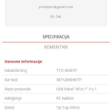
prodajars@gataric.net.
00 - 24h
SPECIFIKACIJA
KOMENTARI
Osnovne informacije
Kataloški broj
TTO 404077
Bar kod
3871284040771
Naziv proizvoda
USB Kabal ''All in 1'' 3 u 1
Kategorija
PC Kablovi
Brend
Tip Top Office