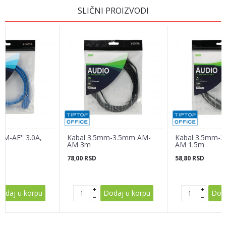
OSTAVI KOMENTAR
SLIČNI PROIZVODI
Ime/Nadimak
Email adresa
Poruka
AM-AF'' 3.0A,
Kabal 3.5mm-3.5mm AM-
Kabal 3.5mm-
AM 3m
AM 1.5m
78,00
RSD
58,80
RSD
POŠALJI
odaj u korpu
Dodaj u korpu
Doda