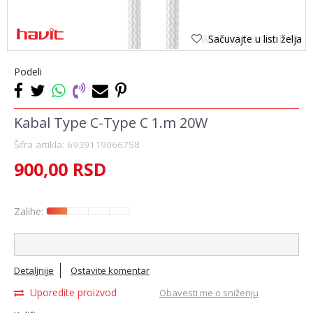
Sačuvajte u listi želja
Podeli
Kabal Type C-Type C 1.m 20W
Šifra artikla:
6939119066758
900,00
RSD
Zalihe:
Detaljnije
Ostavite komentar
Uporedite proizvod
Obavesti me o sniženju