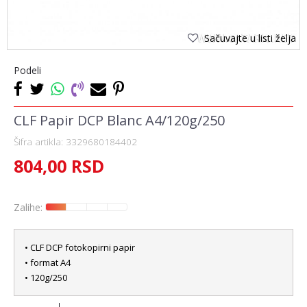
Sačuvajte u listi želja
Podeli
CLF Papir DCP Blanc A4/120g/250
Šifra artikla:
3329680184402
804,00
RSD
Zalihe:
• CLF DCP fotokopirni papir
• format A4
• 120g/250