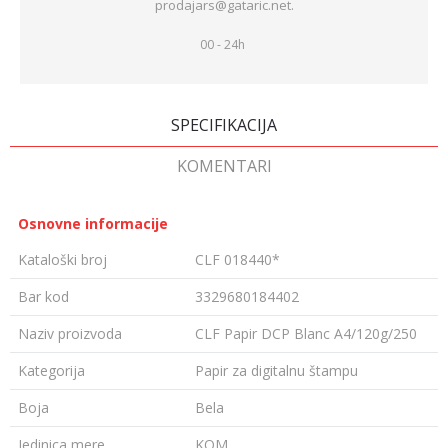
prodajars@gataric.net.
00 - 24h
SPECIFIKACIJA
KOMENTARI
Osnovne informacije
Kataloški broj
CLF 018440*
Bar kod
3329680184402
Naziv proizvoda
CLF Papir DCP Blanc A4/120g/250
Kategorija
Papir za digitalnu štampu
Boja
Bela
Jedinica mere
KOM