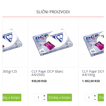
OSTAVI KOMENTAR
SLIČNI PROIZVODI
Ime/Nadimak
Email adresa
Poruka
4/300g/125
CLF Papir DCP Blanc
CLF Papir DCP 
A4/250G
A4/160g
930,00
RSD
1.002,00
RSD
POŠALJI
odaj u korpu
Dodaj u korpu
Doda