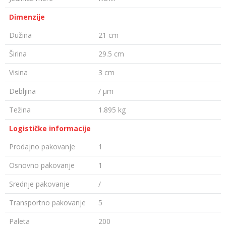
Dimenzije
Dužina
21 cm
Širina
29.5 cm
Visina
3 cm
Debljina
/ µm
Težina
1.895 kg
Logističke informacije
Prodajno pakovanje
1
Osnovno pakovanje
1
Srednje pakovanje
/
Transportno pakovanje
5
Paleta
200