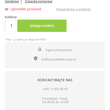
Detaljnije
Ostavite komentar
Uporedite proizvod
Obavesti me o sniženju
Količina:
DODAJ U KORPU
*mp - u cijenu je uključen PDV
Sigurna kupovina
Zaštita podataka kupca
KONTAKTIRAJTE NAS
+381 11 655 65 60
Ponedeljak - Petak
od 08:00 do 16:00h