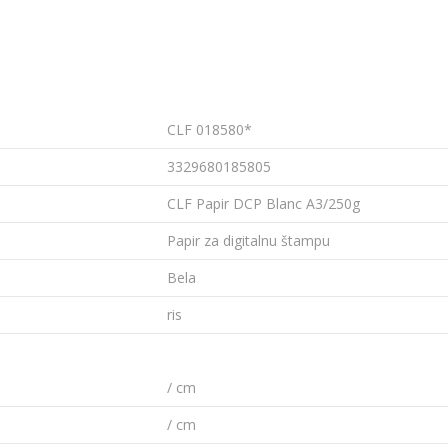
CLF 018580*
3329680185805
CLF Papir DCP Blanc A3/250g
Papir za digitalnu štampu
Bela
ris
/ cm
/ cm