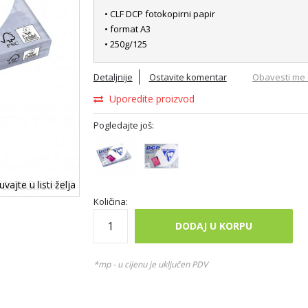
• CLF DCP fotokopirni papir
• format A3
• 250g/125
Detaljnije
Ostavite komentar
Obavesti me 
Uporedite proizvod
Pogledajte još:
vajte u listi želja
Količina:
DODAJ U KORPU
*mp - u cijenu je uključen PDV