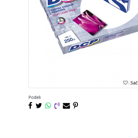
Saču
Podeli