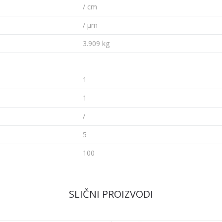
/ cm
/ µm
3.909 kg
1
1
/
5
100
SLIČNI PROIZVODI