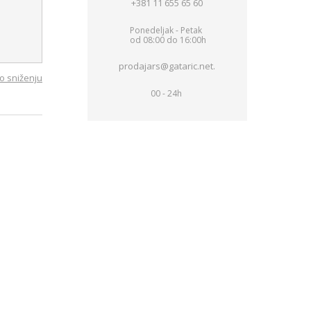
+381 11 655 65 60
Ponedeljak - Petak
od 08:00 do 16:00h
prodajars@gataric.net.
o sniženju
00 - 24h