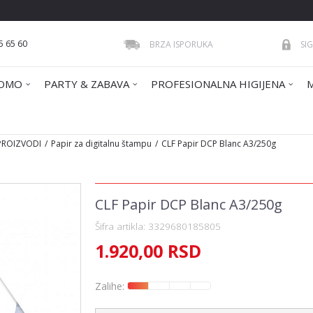
5 65 60
BRZA ISPORUKA
SI
OMO
PARTY & ZABAVA
PROFESIONALNA HIGIJENA
 PROIZVODI
Papir za digitalnu štampu
CLF Papir DCP Blanc A3/250g
CLF Papir DCP Blanc A3/250g
Šifra artikla:
3329680185805
1.920,00
RSD
Zalihe: