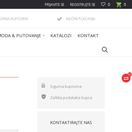
0
0
PRIJAVITE SE
REGISTRUJTE SE
GURNA KUPOVINA
NAČINI PLAĆANJA
MODA & PUTOVANJE
KATALOZI
KONTAKT
(
0
)
Sigurna kupovina
Zaštita podataka kupca
KONTAKTIRAJTE NAS