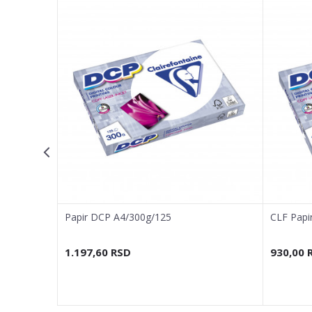
Email adresa
Poruka
POŠALJI
Papir DCP A4/300g/125
CLF Papi
1.197,60
RSD
930,00