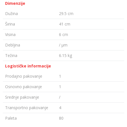
Dimenzije
Dužina
29.5 cm
Širina
41 cm
Visina
6 cm
Debljina
/ µm
Težina
6.15 kg
Logističke informacije
Prodajno pakovanje
1
Osnovno pakovanje
1
Srednje pakovanje
/
Transportno pakovanje
4
Paleta
80