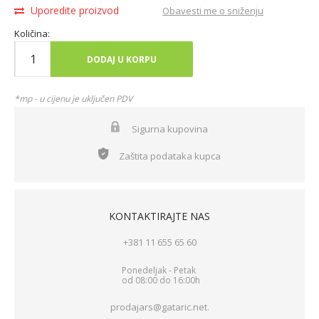
Uporedite proizvod
Obavesti me o sniženju
Količina:
DODAJ U KORPU
*mp - u cijenu je uključen PDV
Sigurna kupovina
Zaštita podataka kupca
KONTAKTIRAJTE NAS
+381 11 655 65 60
Ponedeljak - Petak
od 08:00 do 16:00h
prodajars@gataric.net.