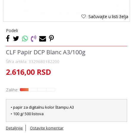
Sačuvajte u listi želja
Podeli
CLF Papir DCP Blanc A3/100g
Šifra artikla:
3329680182200
2.616,00
RSD
Zalihe:
• papir za digitalnu kolor štampu A3
• 100 g/ 500 listova
Detaljnije
Ostavite komentar