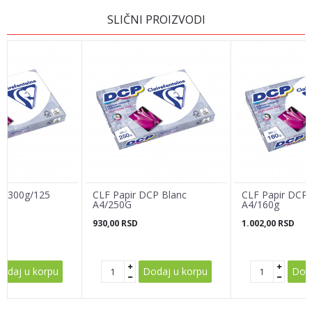
OSTAVI KOMENTAR
SLIČNI PROIZVODI
Ime/Nadimak
Email adresa
Poruka
4/300g/125
CLF Papir DCP Blanc
CLF Papir DCP 
A4/250G
A4/160g
930,00
RSD
1.002,00
RSD
POŠALJI
odaj u korpu
Dodaj u korpu
Doda