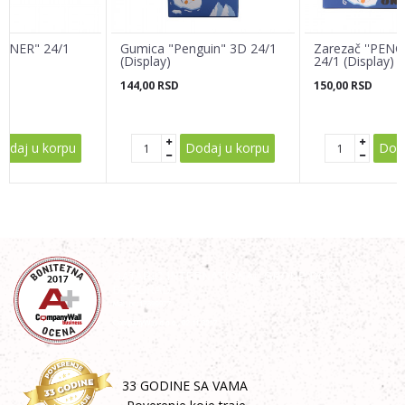
INNER" 24/1
Gumica "Penguin" 3D 24/1
Zarezač ''PENG
(Display)
24/1 (Display)
144,00
RSD
150,00
RSD
POŠALJI
odaj u korpu
Dodaj u korpu
Doda
33 GODINE SA VAMA