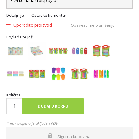
• 24 komada u display-u
Detaljnije
Ostavite komentar
Uporedite proizvod
Obavesti me o sniženju
Pogledajte još:
Količina:
DODAJ U KORPU
*mp - u cijenu je uključen PDV
Sigurna kupovina