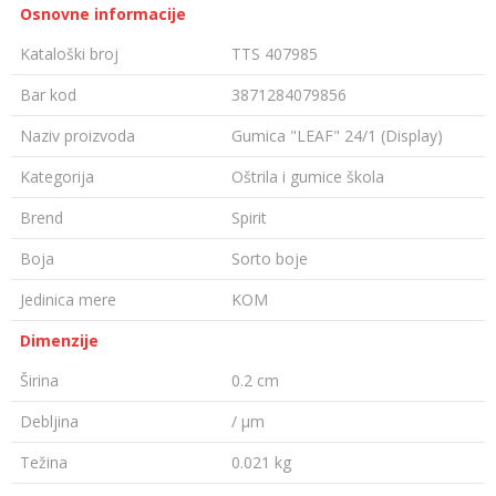
Osnovne informacije
Kataloški broj
TTS 407985
Bar kod
3871284079856
Naziv proizvoda
Gumica "LEAF" 24/1 (Display)
Kategorija
Oštrila i gumice škola
Brend
Spirit
Boja
Sorto boje
Jedinica mere
KOM
Dimenzije
Širina
0.2 cm
Debljina
/ µm
Težina
0.021 kg