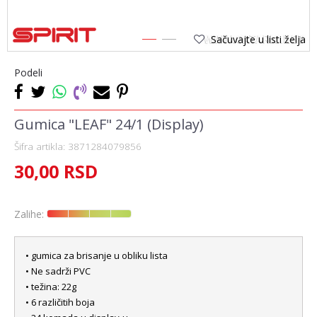
Sačuvajte u listi želja
1
2
Podeli
Gumica "LEAF" 24/1 (Display)
Šifra artikla:
3871284079856
30,00
RSD
Zalihe:
• gumica za brisanje u obliku lista
• Ne sadrži PVC
• težina: 22g
• 6 različitih boja