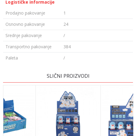
Logističke informacije
Prodajno pakovanje
1
Osnovno pakovanje
24
Srednje pakovanje
/
Transportno pakovanje
384
Paleta
/
OSTAVI KOMENTAR
SLIČNI PROIZVODI
Ime/Nadimak
Email adresa
Poruka