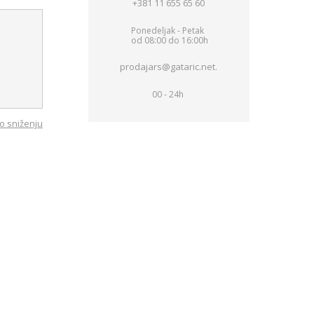
+381 11 655 65 60
Ponedeljak - Petak
od 08:00 do 16:00h
prodajars@gataric.net.
00 - 24h
o sniženju