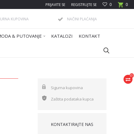
0
0
PRIJAVITE SE
REGISTRUJTE SE
GURNA KUPOVINA
NAČINI PLAĆANJA
MODA & PUTOVANJE
KATALOZI
KONTAKT
(
0
)
Sigurna kupovina
Zaštita podataka kupca
KONTAKTIRAJTE NAS