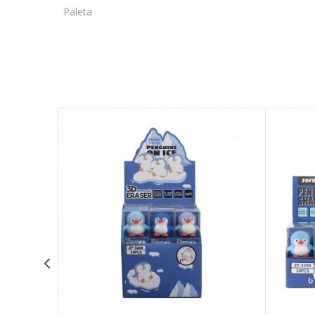
Paleta
OSTAVI KOMENTAR
Ime/Nadimak
Email adresa
Poruka
POŠALJI