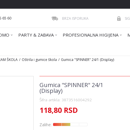
5 65 60
BRZA ISPORUKA
SI
OMO
PARTY & ZABAVA
PROFESIONALNA HIGIJENA
RAM ŠKOLA
Oštrila i gumice škola
Gumica "SPINNER" 24/1 (Display)
Gumica "SPINNER" 24/1
(Display)
Šifra artikla:
3873516004292
118,80
RSD
Zalihe: