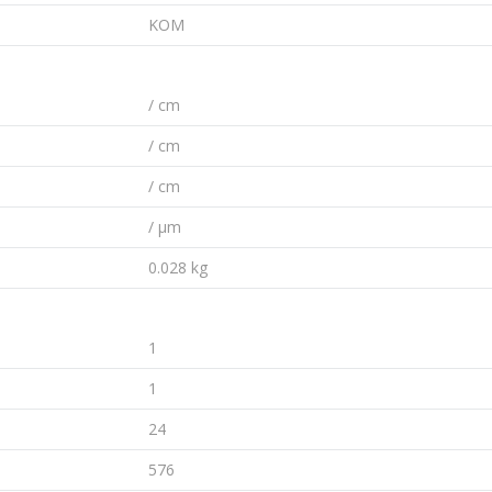
KOM
/ cm
/ cm
/ cm
/ µm
0.028 kg
1
1
24
576