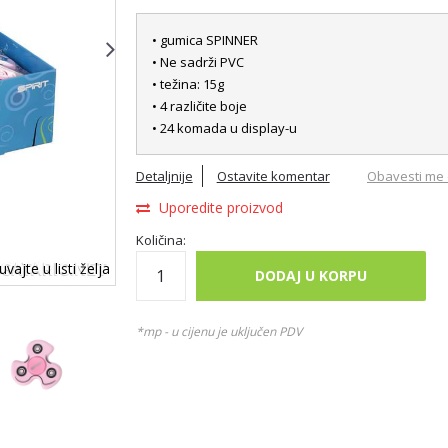
• gumica SPINNER
• Ne sadrži PVC
• težina: 15g
• 4 različite boje
• 24 komada u display-u
Detaljnije
Ostavite komentar
Obavesti me 
Uporedite proizvod
Količina:
vajte u listi želja
DODAJ U KORPU
*mp - u cijenu je uključen PDV