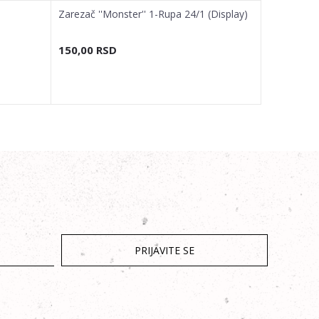
Zarezač ''Monster'' 1-Rupa 24/1 (Display)
Zarezač ''
150,00
RSD
150,00
R
PRIJAVITE SE