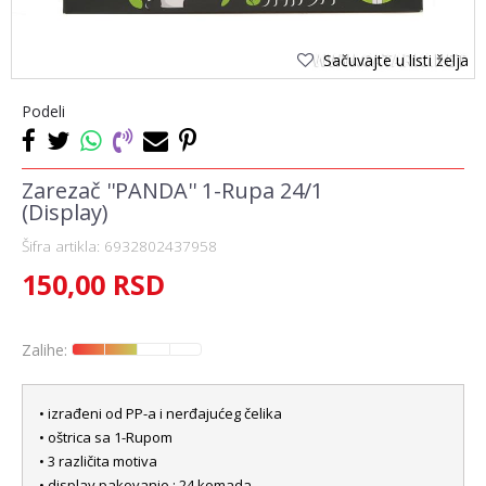
Sačuvajte u listi želja
Podeli
Zarezač ''PANDA'' 1-Rupa 24/1
(Display)
Šifra artikla:
6932802437958
150,00
RSD
Zalihe:
• izrađeni od PP-a i nerđajućeg čelika
• oštrica sa 1-Rupom
• 3 različita motiva
• display pakovanje : 24 komada