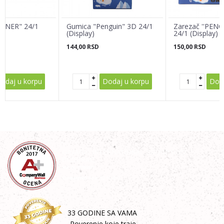
INNER" 24/1
Gumica "Penguin" 3D 24/1
Zarezač ''PENG
(Display)
24/1 (Display)
144,00
RSD
150,00
RSD
POŠALJI
odaj u korpu
Dodaj u korpu
Doda
33 GODINE SA VAMA
-Poverenje koje traje-