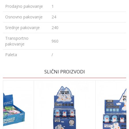
Prodajno pakovanje
1
Osnovno pakovanje
24
Srednje pakovanje
240
Transportno
960
pakovanje
Paleta
/
OSTAVI KOMENTAR
SLIČNI PROIZVODI
Ime/Nadimak
Email adresa
Poruka