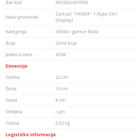
Bar kod
6932802437958
Zarezač ''PANDA'' 1-Rupa 24/1
Naziv proizvoda
(Display)
Kategorija
Oštrila i gumice škola
Boja
Sorto boje
Jedinica mere
KOM
Dimenzije
Dužina
22 cm
Širina
14 cm
Visina
8 cm
Debljina
/ µm
Težina
0.02 kg
Logističke informacije