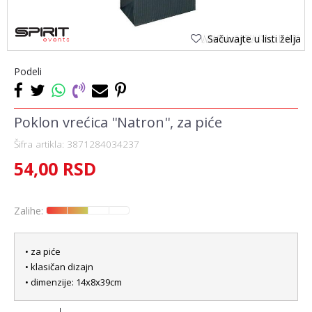
Sačuvajte u listi želja
Podeli
Poklon vrećica ''Natron'', za piće
Šifra artikla:
3871284034237
54,00
RSD
Zalihe:
• za piće
• klasičan dizajn
• dimenzije: 14x8x39cm