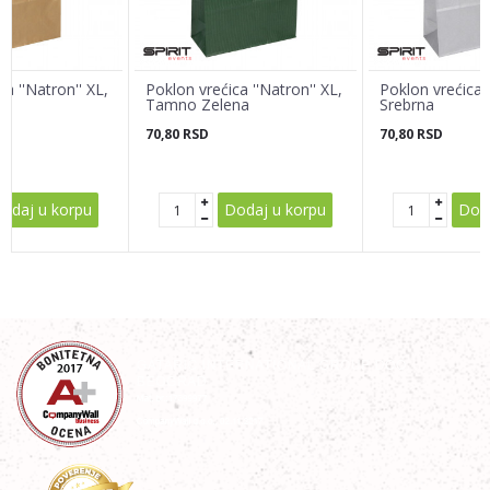
Poruka
a ''Natron'' XL,
Poklon vrećica ''Natron'' XL,
Poklon vrećica '
Tamno Zelena
Srebrna
70,80
RSD
70,80
RSD
POŠALJI
odaj u korpu
Dodaj u korpu
Doda