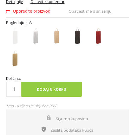
Detaljnije
Ostavite komentar
Uporedite proizvod
Obavesti me o sniženju
Pogledajte još:
Količina:
DODAJ U KORPU
*mp - u cijenu je uključen PDV
Sigurna kupovina
Zaštita podataka kupca