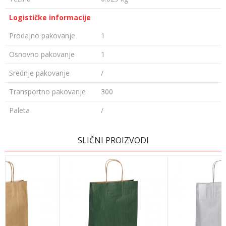
Logističke informacije
Prodajno pakovanje
1
Osnovno pakovanje
1
Srednje pakovanje
/
Transportno pakovanje
300
Paleta
/
OSTAVI KOMENTAR
SLIČNI PROIZVODI
Ime/Nadimak
Email adresa