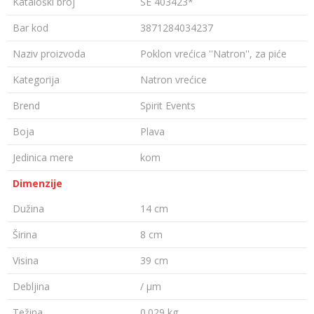
Kataloški broj
SE 403423*
Bar kod
3871284034237
Naziv proizvoda
Poklon vrećica ''Natron'', za piće
Kategorija
Natron vrećice
Brend
Spirit Events
Boja
Plava
Jedinica mere
kom
Dimenzije
Dužina
14 cm
Širina
8 cm
Visina
39 cm
Debljina
/ µm
Težina
0.029 kg