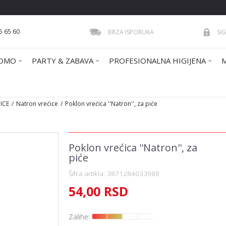
5 65 60
BRZA ISPORUKA
SI
OMO
PARTY & ZABAVA
PROFESIONALNA HIGIJENA
ICE
Natron vrećice
Poklon vrećica ''Natron'', za piće
Poklon vrećica ''Natron'', za
piće
Šifra artikla:
3871284033988
54,00
RSD
Zalihe: