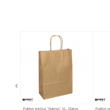
OSTAVI KOMENTAR
Ime/Nadimak
Email adresa
Poruka
POŠALJI
arandžasta
Poklon vrećica ''Natron'' XL, Zlatna
Poklon vr