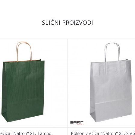
SLIČNI PROIZVODI
ećica ''Natron'' XL, Tamno
Poklon vrećica ''Natron'' XL, Sre