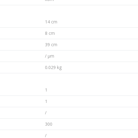
14 cm
8 cm
39 cm
/ µm
0.029 kg
1
1
/
300
/