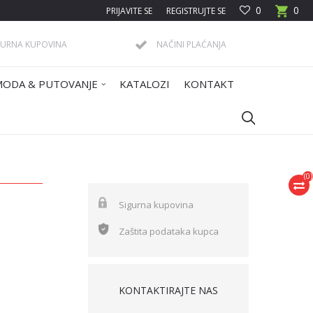
0
0
PRIJAVITE SE
REGISTRUJTE SE
GURNA KUPOVINA
NAČINI PLAĆANJA
MODA & PUTOVANJE
KATALOZI
KONTAKT
(
0
)
Sigurna kupovina
Zaštita podataka kupca
KONTAKTIRAJTE NAS