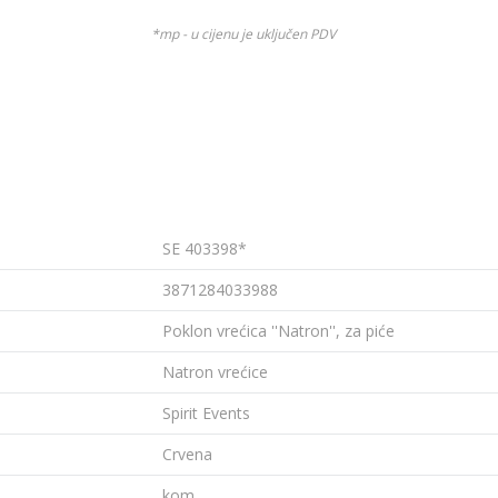
*mp - u cijenu je uključen PDV
SE 403398*
3871284033988
Poklon vrećica ''Natron'', za piće
Natron vrećice
Spirit Events
Crvena
kom