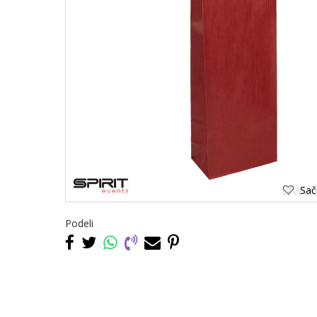
Saču
Podeli