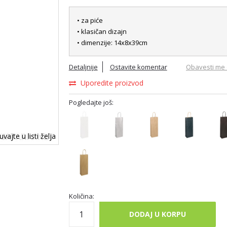
• za piće
• klasičan dizajn
• dimenzije: 14x8x39cm
Detaljnije
Ostavite komentar
Obavesti me 
Uporedite proizvod
Pogledajte još:
vajte u listi želja
Količina:
DODAJ U KORPU