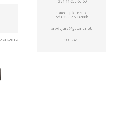
+381 11 655 65 60
Ponedeljak - Petak
od 08:00 do 16:00h
prodajars@gataric.net.
o sniženju
00 - 24h