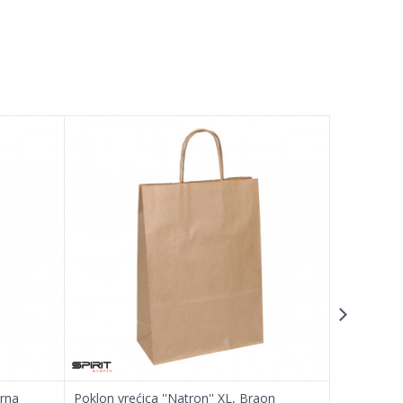
brna
Poklon vrećica ''Natron'' XL, Braon
Poklon vreć