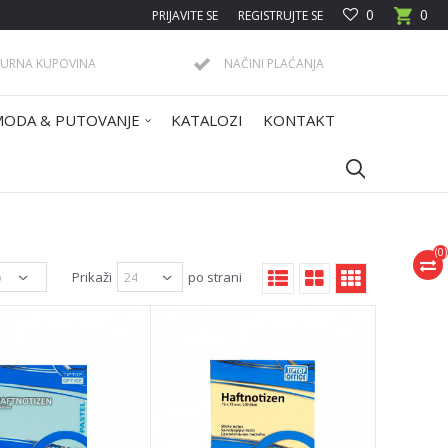
0
0
PRIJAVITE SE
REGISTRUJTE SE
GURNA KUPOVINA
NAČINI PLAĆANJA
MODA & PUTOVANJE
KATALOZI
KONTAKT
(
0
)
Prikaži
po strani