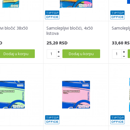
vi bločić 38x50
Samolepljivi bločići, 4x50
Samoleplji
listova
D
25,20
RSD
33,60
RS
Dodaj u korpu
Dodaj u korpu