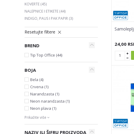
KOVERTE
(45)
NALEPNICE I ETIKETE
(44)
INDIGO, PAUS I PAK PAPIR
(3)
Samoleplji
Resetujte filtere
24,00
RS
BREND
Tip Top Office (44)
BOJA
Bela (4)
Crvena (1)
Narandzasta (1)
Neon narandzasta (1)
Neon plava (1)
Prikažite više
NAZIV ILI ŠIFRU PROIZVODA