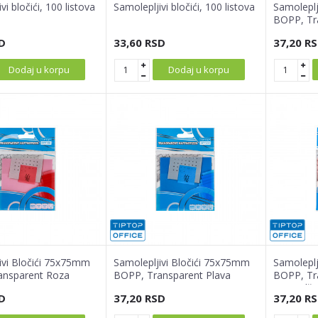
vi bločići, 100 listova
Samolepljivi bločići, 100 listova
Samoleplj
BOPP, Tr
D
33,60
RSD
37,20
RS
Dodaj u korpu
Dodaj u korpu
ivi Bločići 75x75mm
Samolepljivi Bločići 75x75mm
Samoleplj
ansparent Roza
BOPP, Transparent Plava
BOPP, Tr
Narandža
D
37,20
RSD
37,20
RS