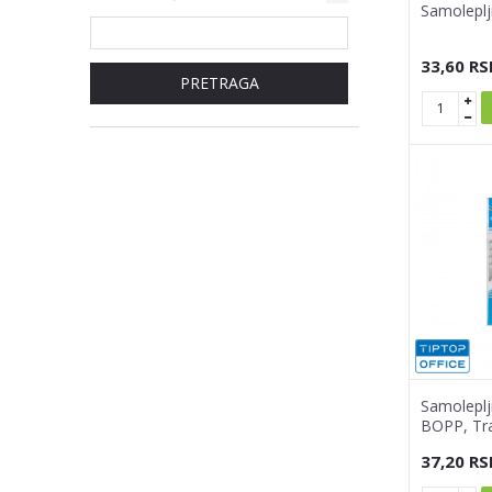
Samoleplji
33,60
RS
PRETRAGA
Samoleplj
BOPP, Tr
37,20
RS