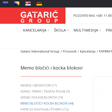
POZOVITE NAS: +381 11 65
KANCELARIJA
ŠKOLA
MULTIMEDIJA
PR
Gataric International Group
Proizvodi
Kancelarija
PAPIRNI
Memo bločići i kocka blokovi
INDEKSI I SEPARATORI
(17)
ADING, TERMO I TELEFAX ROLNE
(5)
SVESKE I KOLEGIJ BLOKOVI
(19)
MEMO BLOČIĆI I KOCKA BLOKOVI
(44)
PAPIR ZA DIGITALNU ŠTAMPU
(13)