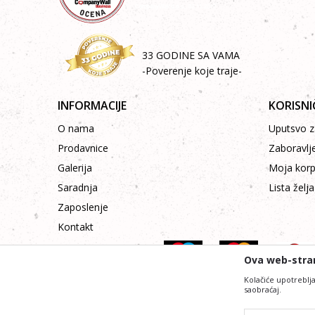
33 GODINE SA VAMA
-Poverenje koje traje-
INFORMACIJE
KORISNI
O nama
Uputsvo za
Prodavnice
Zaboravlj
Galerija
Moja kor
Saradnja
Lista želja
Zaposlenje
Kontakt
Ova web-stran
Kolačiće upotreblja
saobraćaj.
Nastojimo da budemo što precizniji i pr