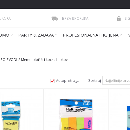
5 65 60
BRZA ISPORUKA
SI
OMO
PARTY & ZABAVA
PROFESIONALNA HIGIJENA
 PROIZVODI
Memo bločići i kocka blokovi
Autopretraga
Sortiraj