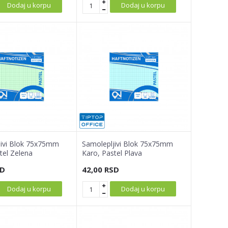
Dodaj u korpu
Dodaj u korpu
jivi Blok 75x75mm
Samolepljivi Blok 75x75mm
tel Zelena
Karo, Pastel Plava
D
42,00
RSD
Dodaj u korpu
Dodaj u korpu