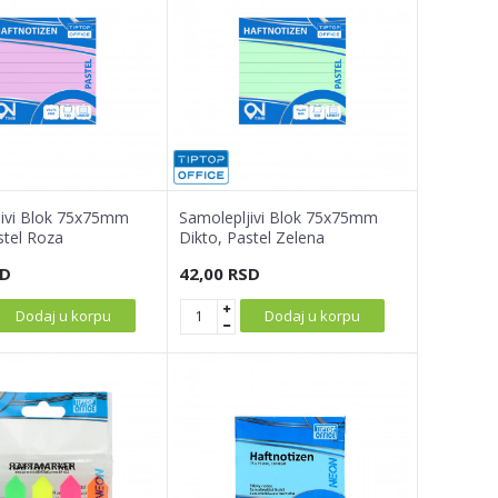
jivi Blok 75x75mm
Samolepljivi Blok 75x75mm
stel Roza
Dikto, Pastel Zelena
D
42,00
RSD
Dodaj u korpu
Dodaj u korpu