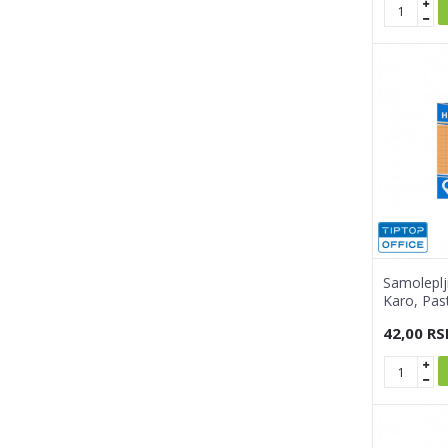
Samoleplj
Karo, Pas
42,00
RS