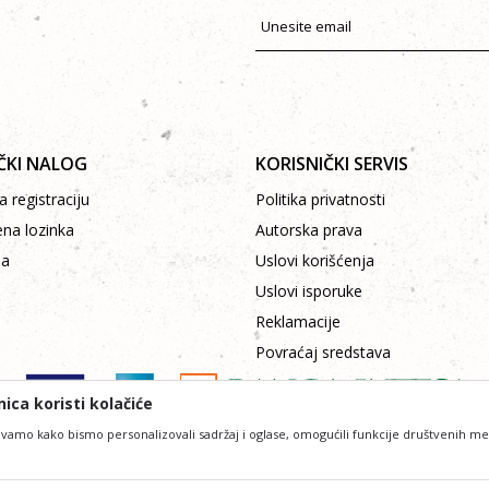
ČKI NALOG
KORISNIČKI SERVIS
 registraciju
Politika privatnosti
ena lozinka
Autorska prava
pa
Uslovi korišćenja
Uslovi isporuke
Reklamacije
Povraćaj sredstava
ica koristi kolačiće
vamo kako bismo personalizovali sadržaj i oglase, omogućili funkcije društvenih medij
ofesionalniji u opisu proizvoda, prikazu slika i samih cena, ali ne možemo garantovati da su 