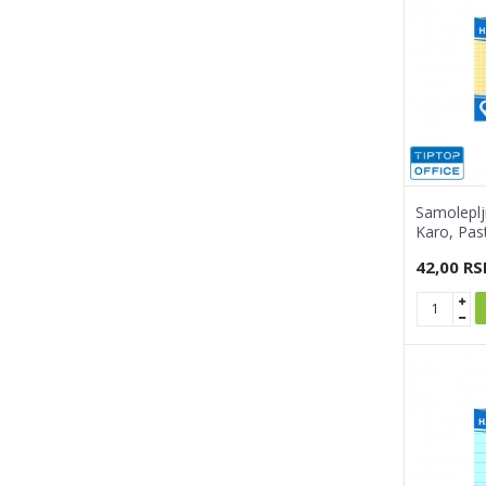
Samoleplj
Karo, Pas
42,00
RS