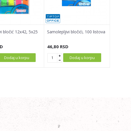
vi bločić 12x42, 5x25
Samolepljivi bločići, 100 listova
D
46,80
RSD
Dodaj u korpu
Dodaj u korpu