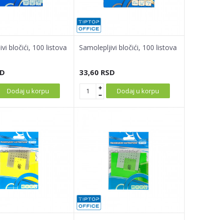
vi bločići, 100 listova
Samolepljivi bločići, 100 listova
D
33,60
RSD
Dodaj u korpu
Dodaj u korpu