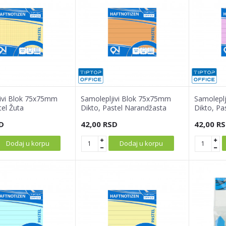
ivi Blok 75x75mm
Samolepljivi Blok 75x75mm
Samolepl
tel Žuta
Dikto, Pastel Narandžasta
Dikto, Pa
D
42,00
RSD
42,00
RS
Dodaj u korpu
Dodaj u korpu