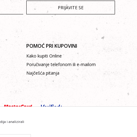
PRIJAVITE SE
POMOĆ PRI KUPOVINI
Kako kupiti Online
Poručivanje telefonom ili e-mailom
Najčešća pitanja
a i analizirali
sve informacije kompletne i bez grešaka.