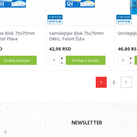
ivi Blok 75x75mm
Samolepljivi Blok 75x75mm
Smoleplji
tel Plava
Dikto, Pastel Žuta
D
42,00
RSD
46,80
RS
Dodaj u korpu
Dodaj u korpu
1
2
NEWSLETTER