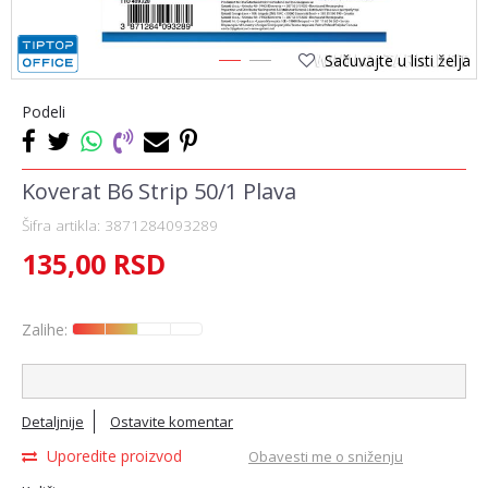
Sačuvajte u listi želja
1
2
Podeli
Koverat B6 Strip 50/1 Plava
Šifra artikla:
3871284093289
135,00
RSD
Zalihe:
Detaljnije
Ostavite komentar
Uporedite proizvod
Obavesti me o sniženju