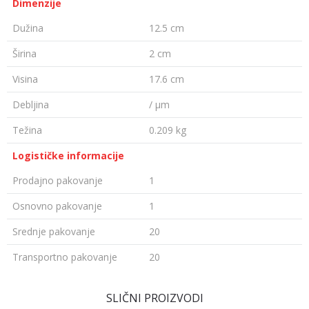
Dimenzije
Dužina
12.5 cm
Širina
2 cm
Visina
17.6 cm
Debljina
/ µm
Težina
0.209 kg
Logističke informacije
Prodajno pakovanje
1
Osnovno pakovanje
1
Srednje pakovanje
20
Transportno pakovanje
20
OSTAVI KOMENTAR
SLIČNI PROIZVODI