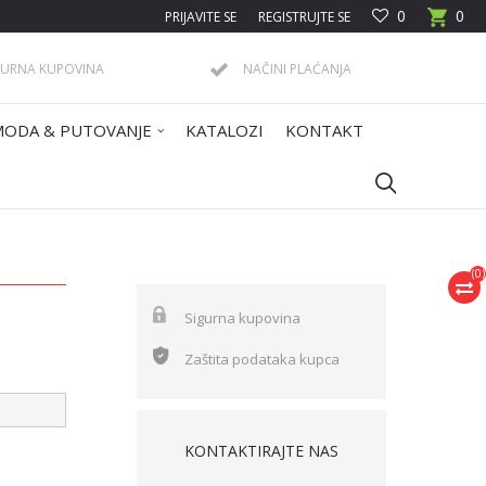
0
0
PRIJAVITE SE
REGISTRUJTE SE
GURNA KUPOVINA
NAČINI PLAĆANJA
MODA & PUTOVANJE
KATALOZI
KONTAKT
(
0
)
Sigurna kupovina
Zaštita podataka kupca
KONTAKTIRAJTE NAS