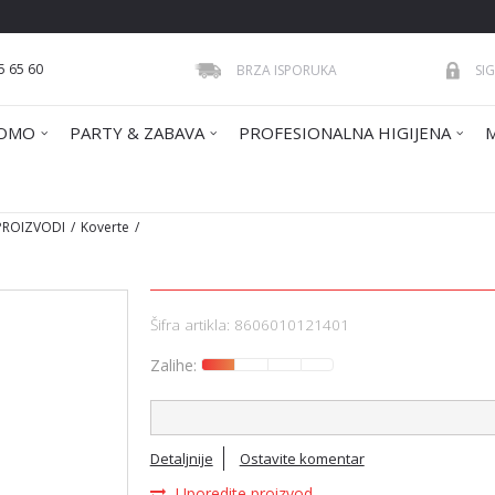
5 65 60
BRZA ISPORUKA
SI
OMO
PARTY & ZABAVA
PROFESIONALNA HIGIJENA
 PROIZVODI
Koverte
Šifra artikla:
8606010121401
Zalihe:
Detaljnije
Ostavite komentar
Uporedite proizvod