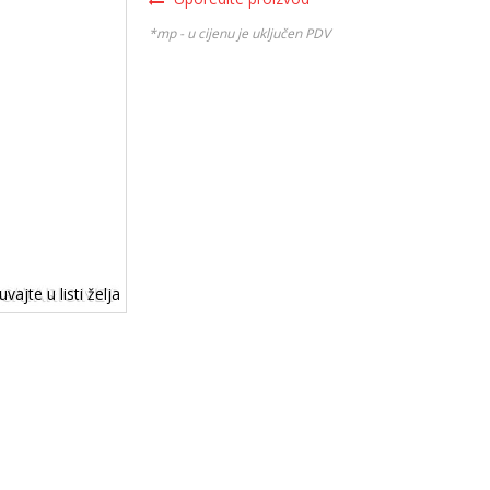
*mp - u cijenu je uključen PDV
vajte u listi želja