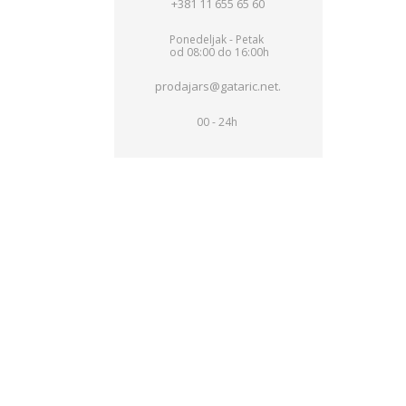
+381 11 655 65 60
Ponedeljak - Petak
od 08:00 do 16:00h
prodajars@gataric.net.
00 - 24h