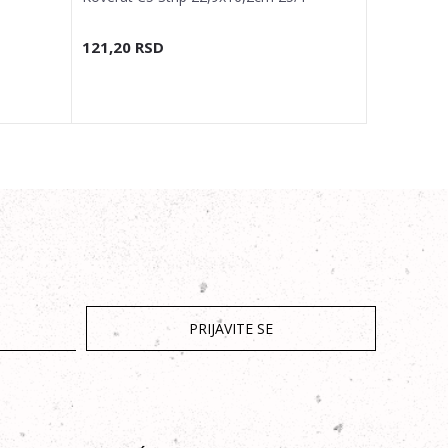
25/1
121,20
RSD
126,00
R
PRIJAVITE SE