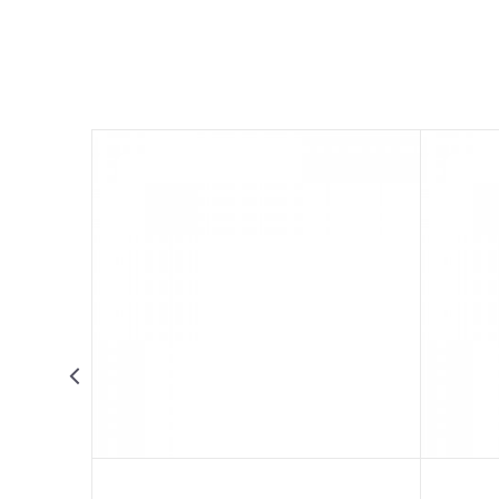
OSTAVI KOMENTAR
Ime/Nadimak
Email adresa
Poruka
POŠALJI
Levi prozor