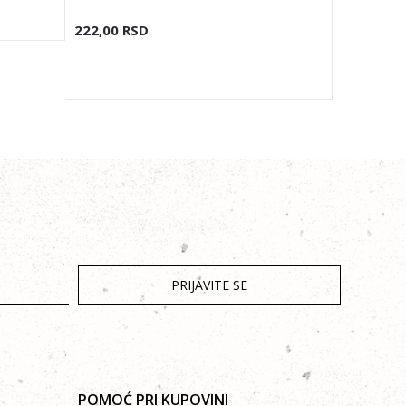
222,00
RSD
121,20
R
PRIJAVITE SE
POMOĆ PRI KUPOVINI