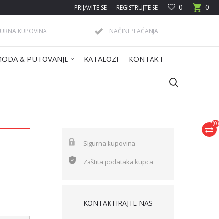
0
0
PRIJAVITE SE
REGISTRUJTE SE
GURNA KUPOVINA
NAČINI PLAĆANJA
MODA & PUTOVANJE
KATALOZI
KONTAKT
(
0
)
Sigurna kupovina
Zaštita podataka kupca
KONTAKTIRAJTE NAS