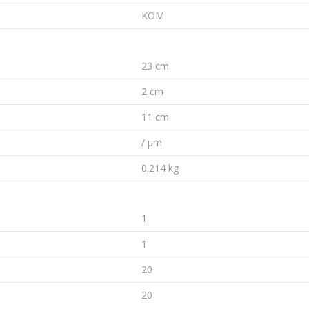
KOM
23 cm
2 cm
11 cm
/ µm
0.214 kg
1
1
20
20