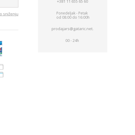
+381 11 655 65 60
Ponedeljak - Petak
o sniženju
od 08:00 do 16:00h
prodajars@gataric.net.
00 - 24h