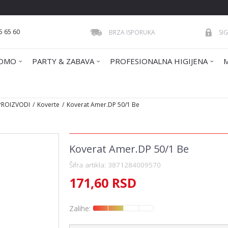
5 65 60
BRZA ISPORUKA
SI
OMO
PARTY & ZABAVA
PROFESIONALNA HIGIJENA
 PROIZVODI
Koverte
Koverat Amer.DP 50/1 Be
Koverat Amer.DP 50/1 Be
Šifra artikla:
3871284009570
171,60
RSD
Zalihe: