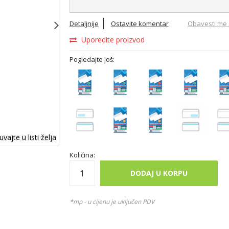
Detaljnije
Ostavite komentar
Obavesti me 
Uporedite proizvod
Pogledajte još:
vajte u listi želja
Količina:
DODAJ U KORPU
*mp - u cijenu je uključen PDV