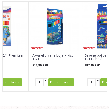
Ime/Nadimak
Email adresa
Poruka
 12/1 Premium-
Akvarel drvene boje + kist
Drvene bojice '
ty
12/1
12+12 boja
218,90
RSD
187,00
RSD
POŠALJI
odaj u korpu
Dodaj u korpu
Doda