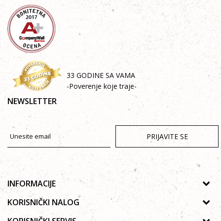
33 GODINE SA VAMA
-Poverenje koje traje-
NEWSLETTER
PRIJAVITE SE
INFORMACIJE
O nama
KORISNIČKI NALOG
Prodavnice
Uputsvo za registraciju
KORISNIČKI SERVIS