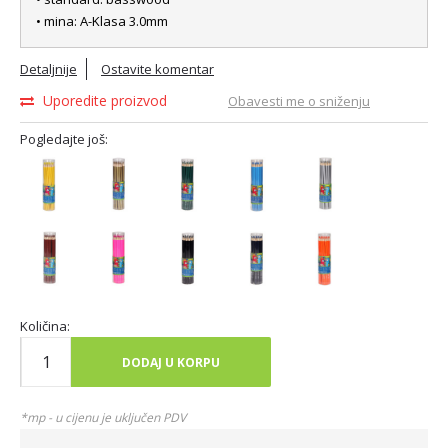
• mina: A-Klasa 3.0mm
Detaljnije
Ostavite komentar
Uporedite proizvod
Obavesti me o sniženju
Pogledajte još:
Količina:
DODAJ U KORPU
*mp - u cijenu je uključen PDV