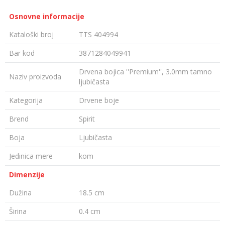
Osnovne informacije
Kataloški broj
TTS 404994
Bar kod
3871284049941
Drvena bojica ''Premium'', 3.0mm tamno
Naziv proizvoda
ljubičasta
Kategorija
Drvene boje
Brend
Spirit
Boja
Ljubičasta
Jedinica mere
kom
Dimenzije
Dužina
18.5 cm
Širina
0.4 cm