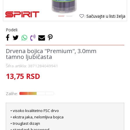
Sačuvajte u listi želja
1
2
Podeli
Drvena bojica ''Premium'', 3.0mm
tamno ljubičasta
Šifra artikla:
3871284049941
13,75
RSD
Zalihe:
• visoko kvalitetno FSC drvo
• ekstra jaka, nelomljiva bojica
• trouglast dizajn
• standard: basswood