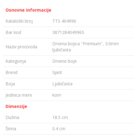
Osnovne informacije
Kataloški broj
TTS 404996
Bar kod
3871284049965
Drvena bojica ''Premium'', 3.0mm
Naziv proizvoda
ljubičasta
Kategorija
Drvene boje
Brend
Spirit
Boja
Ljubičasta
Jedinica mere
kom
Dimenzije
Dužina
18.5 cm
Širina
0.4 cm