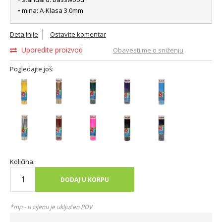
• mina: A-Klasa 3.0mm
Detaljnije
Ostavite komentar
Uporedite proizvod
Obavesti me o sniženju
Pogledajte još:
Količina:
DODAJ U KORPU
*mp - u cijenu je uključen PDV