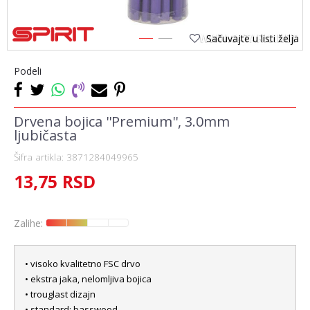
Sačuvajte u listi želja
1
2
Podeli
Drvena bojica ''Premium'', 3.0mm
ljubičasta
Šifra artikla:
3871284049965
13,75
RSD
Zalihe:
• visoko kvalitetno FSC drvo
• ekstra jaka, nelomljiva bojica
• trouglast dizajn
• standard: basswood