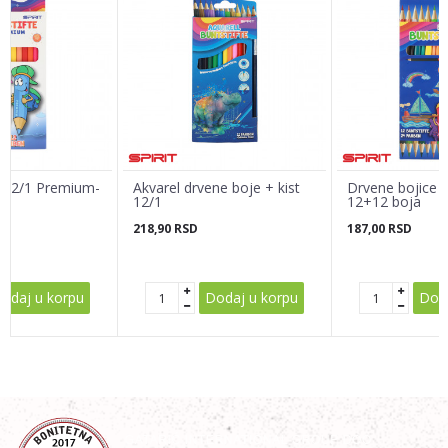
Email adresa
Poruka
 12/1 Premium-
Akvarel drvene boje + kist
Drvene bojice '
ty
12/1
12+12 boja
218,90
RSD
187,00
RSD
POŠALJI
odaj u korpu
Dodaj u korpu
Doda