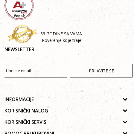
33 GODINE SA VAMA
-Poverenje koje traje-
NEWSLETTER
PRIJAVITE SE
INFORMACIJE
O nama
KORISNIČKI NALOG
Prodavnice
Uputsvo za registraciju
KORISNIČKI SERVIS
Galerija
Zaboravljena lozinka
Politika privatnosti
POMOĆ PRI KUPOVINI