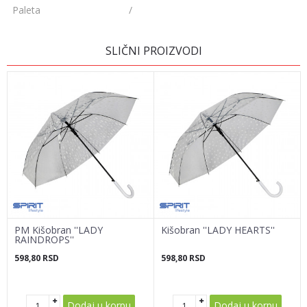
Paleta
/
OSTAVI KOMENTAR
SLIČNI PROIZVODI
Ime/Nadimak
Email adresa
Poruka
PM Kišobran ''LADY
Kišobran ''LADY HEARTS''
RAINDROPS''
598,80
RSD
598,80
RSD
POŠALJI
Dodaj u korpu
Dodaj u korpu