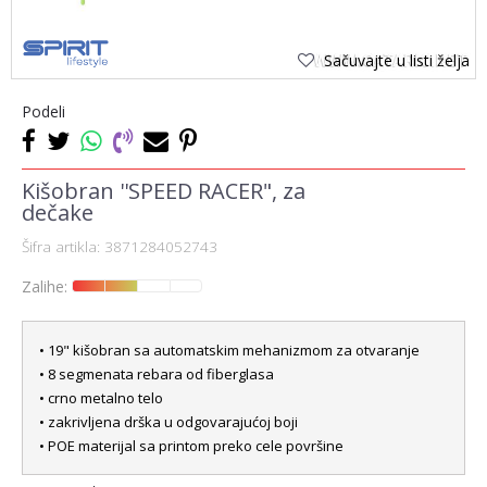
Sačuvajte u listi želja
Podeli
Kišobran ''SPEED RACER", za
dečake
Šifra artikla:
3871284052743
Zalihe:
• 19" kišobran sa automatskim mehanizmom za otvaranje
• 8 segmenata rebara od fiberglasa
• crno metalno telo
• zakrivljena drška u odgovarajućoj boji
• POE materijal sa printom preko cele površine