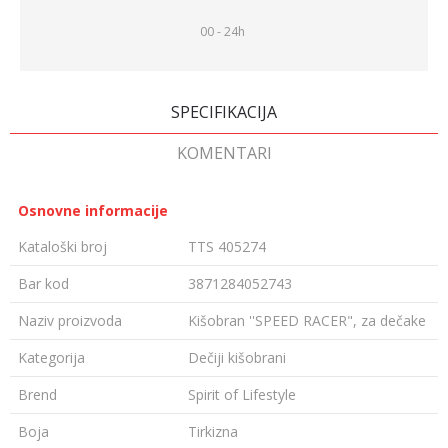
00 - 24h
SPECIFIKACIJA
KOMENTARI
Osnovne informacije
Kataloški broj
TTS 405274
Bar kod
3871284052743
Naziv proizvoda
Kišobran ''SPEED RACER", za dečake
Kategorija
Dečiji kišobrani
Brend
Spirit of Lifestyle
Boja
Tirkizna