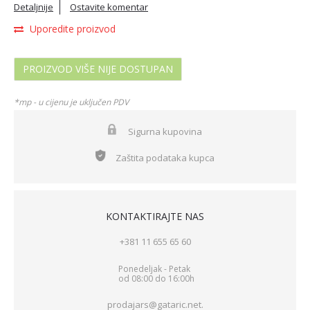
Detaljnije
Ostavite komentar
Uporedite proizvod
PROIZVOD VIŠE NIJE DOSTUPAN
*mp - u cijenu je uključen PDV
Sigurna kupovina
Zaštita podataka kupca
KONTAKTIRAJTE NAS
+381 11 655 65 60
Ponedeljak - Petak
od 08:00 do 16:00h
prodajars@gataric.net.