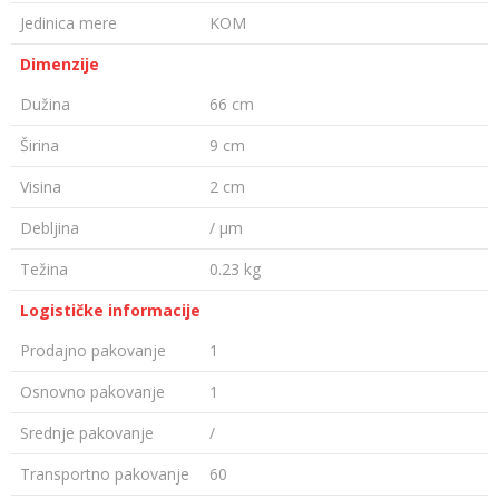
Jedinica mere
KOM
Dimenzije
Dužina
66 cm
Širina
9 cm
Visina
2 cm
Debljina
/ µm
Težina
0.23 kg
Logističke informacije
Prodajno pakovanje
1
Osnovno pakovanje
1
Srednje pakovanje
/
Transportno pakovanje
60