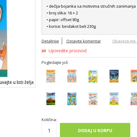
• dečija bojanka sa motivima stručnih zanimanja
• broj slika: 16 + 2
• papir: offset 80g
• korice: bindakot beli 230g
Detaljnije
Ostavite komentar
Obavesti me 
Uporedite proizvod
Pogledajte još:
vajte u listi želja
Količina:
DODAJ U KORPU