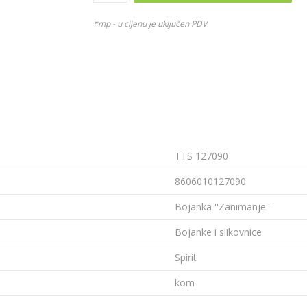
*mp - u cijenu je uključen PDV
TTS 127090
8606010127090
Bojanka ''Zanimanje''
Bojanke i slikovnice
Spirit
kom