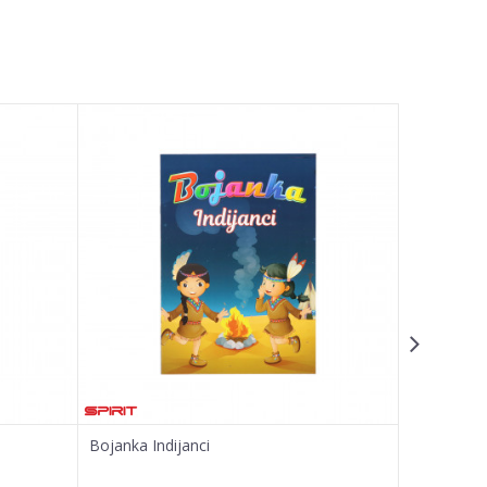
Bojanka Indijanci
Bojanka K