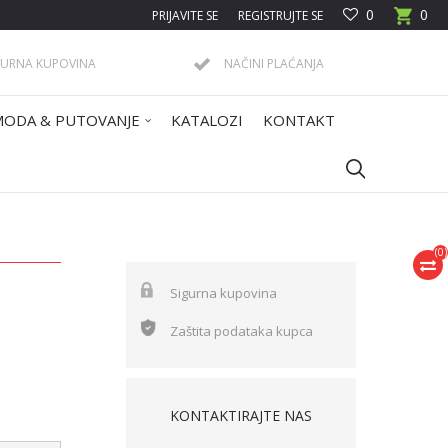
0
0
PRIJAVITE SE
REGISTRUJTE SE
GURNA KUPOVINA
NAČINI PLAĆANJA
MODA & PUTOVANJE
KATALOZI
KONTAKT
(
0
)
Sigurna kupovina
Zaštita podataka kupca
KONTAKTIRAJTE NAS