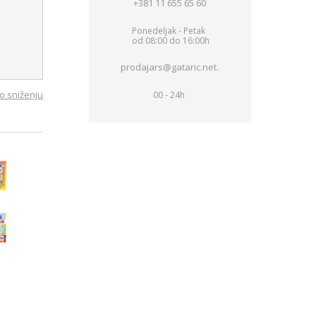
+381 11 655 65 60
Ponedeljak - Petak
od 08:00 do 16:00h
prodajars@gataric.net.
o sniženju
00 - 24h