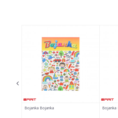
Ime/Nadimak
Email adresa
Poruka
POŠALJI
Bojanka Bojanka
Bojanka 