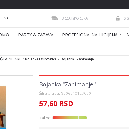
5 65 60
BRZA ISPORUKA
SI
OMO
PARTY & ZABAVA
PROFESIONALNA HIGIJENA
UŠTVENE IGRE
Bojanke i slikovnice
Bojanka ''Zanimanje''
Bojanka ''Zanimanje''
Šifra artikla:
8606010127090
57,60
RSD
Zalihe: