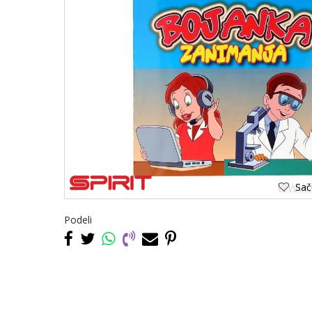
Saču
Podeli