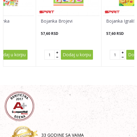
Poruka
janka
Bojanka Brojevi
Bojanka Igrališ
57,60
RSD
57,60
RSD
POŠALJI
odaj u korpu
Dodaj u korpu
Doda
33 GODINE SA VAMA