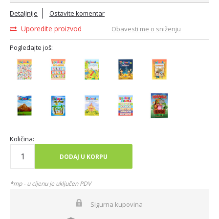
Detaljnije
Ostavite komentar
Uporedite proizvod
Obavesti me o sniženju
Pogledajte još:
Količina:
DODAJ U KORPU
*mp - u cijenu je uključen PDV
Sigurna kupovina