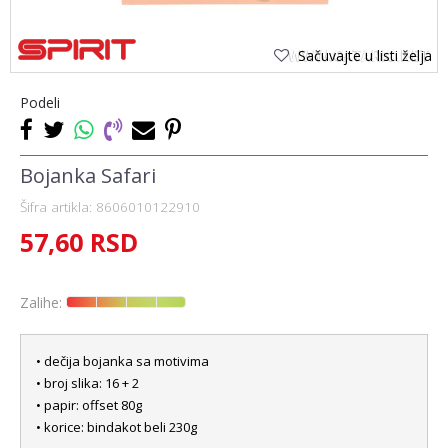
Sačuvajte u listi želja
Podeli
Bojanka Safari
Šifra artikla:
8606010122910
57,60
RSD
Zalihe:
• dečija bojanka sa motivima
• broj slika: 16 + 2
• papir: offset 80g
• korice: bindakot beli 230g