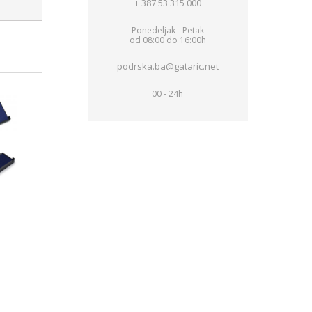
+ 387 53 315 000
Ponedeljak - Petak
od 08:00 do 16:00h
podrska.ba@gataric.net
00 - 24h