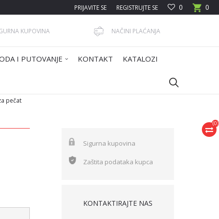
0
0
PRIJAVITE SE
REGISTRUJTE SE
IGURNA KUPOVINA
NAČINI PLAĆANJA
ODA I PUTOVANJE
KONTAKT
KATALOZI
za pečat
(
0
)
Sigurna kupovina
Zaštita podataka kupca
KONTAKTIRAJTE NAS