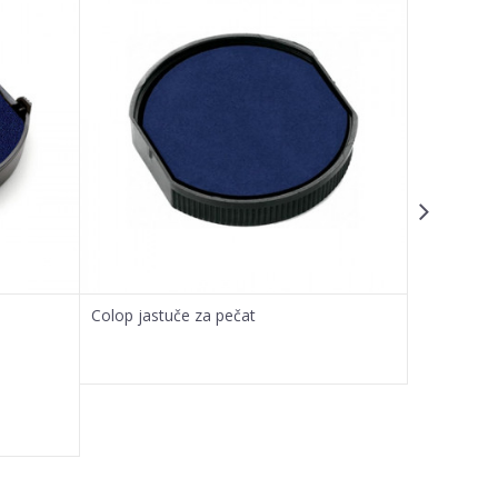
Colop jastuče za pečat
Trodat jas
15,33
KM