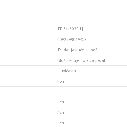
TR 6/46030 LJ
0092399019459
Trodat jastuče za pečat
Ulošci kutije boje za pečat
Ljubičasta
kom
/ cm
/ cm
/ cm