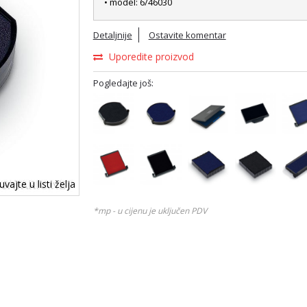
• model: 6/46030
Detaljnije
Ostavite komentar
Uporedite proizvod
Pogledajte još:
vajte u listi želja
*mp - u cijenu je uključen PDV