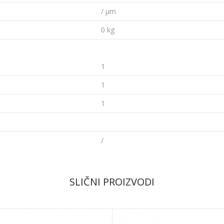
/ µm
0 kg
1
1
1
/
Email
SLIČNI PROIZVODI