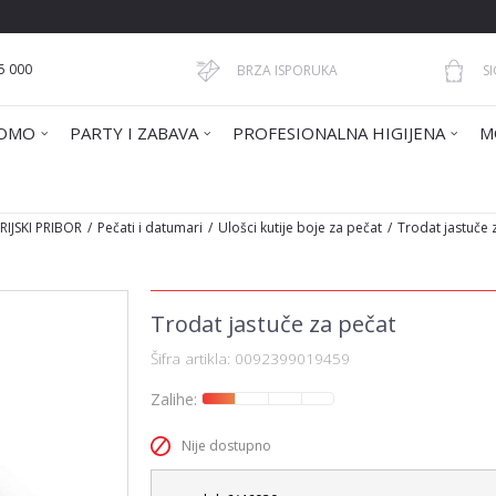
5 000
BRZA ISPORUKA
S
OMO
PARTY I ZABAVA
PROFESIONALNA HIGIJENA
M
IJSKI PRIBOR
Pečati i datumari
Ulošci kutije boje za pečat
Trodat jastuče 
Trodat jastuče za pečat
Šifra artikla:
0092399019459
Zalihe:
Nije dostupno