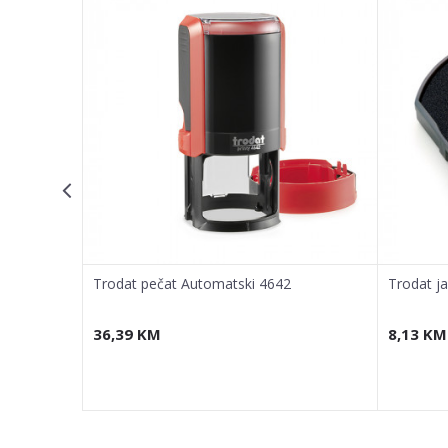
POŠALJI
Trodat pečat Automatski 4642
Trodat j
36,39
KM
8,13
KM