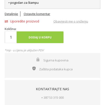
• pogodan za štampu
Detaljnije
Ostavite komentar
Uporedite proizvod
Obavijesti me o sniženju
Količina:
DODAJ U KORPU
*mp - u cijenu je uključen PDV
Sigurna kupovina
Zaštita podataka kupca
KONTAKTIRAJTE NAS
+ 387 53 315 000