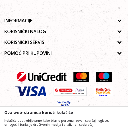
INFORMACIJE
O nama
KORISNIČKI NALOG
Prodavnice
Uputstvo za registraciju
KORISNIČKI SERVIS
Galerija
Zaboravljena lozinka
Politika privatnosti
POMOĆ PRI KUPOVINI
Saradnja
Poručivanje
Autorska prava
Zaposlenje
Kako kupiti online?
Lista želja
Uslovi korišćenja
Kontakt
Najčešća pitanja
Uslovi isporuke
Reklamacije
Plaćanje platnim karticama
Ova web-stranica koristi kolačiće
Kolačiće upotrebljavamo kako bismo personalizovali sadržaj i oglase,
omogućili funkcije društvenih medija i analizirali saobraćaj.
Nastojimo da budemo što precizniji i profesionalniji u opisu proizvoda,