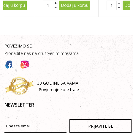
odaj u korpu
Dodaj u korpu
Doda
POVEŽIMO SE
Pronađite nas na društvenim mrežama
33 GODINE SA VAMA
-Povjerenje koje traje-
NEWSLETTER
PRIJAVITE SE