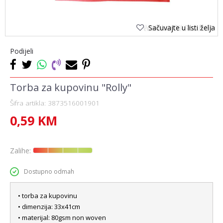
Sačuvajte u listi želja
Podijeli
Torba za kupovinu "Rolly"
Šifra artikla:
3873516001901
0,59
KM
Zalihe:
Dostupno odmah
• torba za kupovinu
• dimenzija: 33x41cm
• materijal: 80gsm non woven