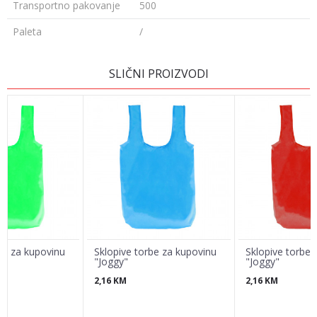
Transportno pakovanje
500
Paleta
/
Ime/Nadimak
SLIČNI PROIZVODI
Email
Poruka
be za kupovinu
Sklopive torbe za kupovinu
Sklopive torbe 
"Joggy"
"Joggy"
2,16
KM
2,16
KM
POŠALJI