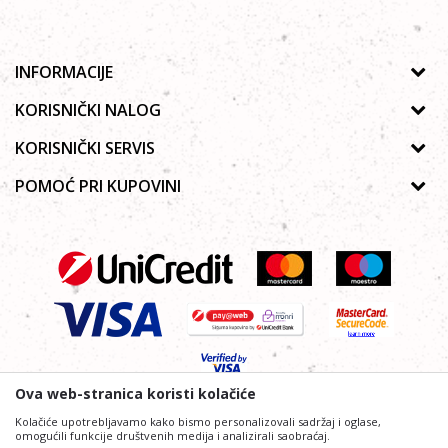
INFORMACIJE
O nama
KORISNIČKI NALOG
Prodavnice
Uputstvo za registraciju
KORISNIČKI SERVIS
Galerija
Zaboravljena lozinka
Politika privatnosti
POMOĆ PRI KUPOVINI
Saradnja
Poručivanje
Autorska prava
Zaposlenje
Kako kupiti online?
Lista želja
Uslovi korišćenja
Kontakt
Najčešća pitanja
Uslovi isporuke
Reklamacije
Plaćanje platnim karticama
Ova web-stranica koristi kolačiće
Kolačiće upotrebljavamo kako bismo personalizovali sadržaj i oglase,
omogućili funkcije društvenih medija i analizirali saobraćaj.
Nastojimo da budemo što precizniji i profesionalniji u opisu proizvoda,