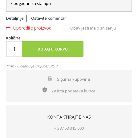
• pogodan za štampu
Detaljnije
Ostavite komentar
Uporedite proizvod
Obavijesti me o sniženju
Količina:
DODAJ U KORPU
*mp - u cijenu je uključen PDV
Sigurna kupovina
Zaštita podataka kupca
KONTAKTIRAJTE NAS
+ 387 53 315 000