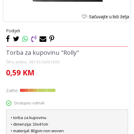
Sačuvajte u listi želja
Podijeli
Torba za kupovinu "Rolly"
Šifra artikla:
3873516001895
0,59
KM
Zalihe:
Dostupno odmah
• torba za kupovinu
• dimenzija: 33x41cm
• materijal: 80gsm non woven