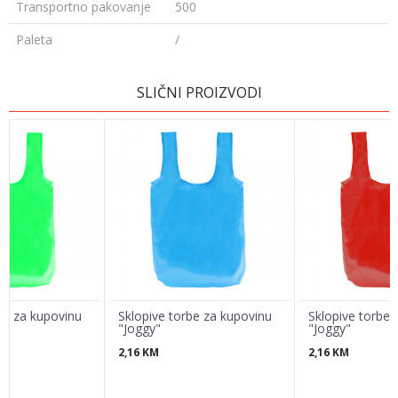
Transportno pakovanje
500
Paleta
/
Ime/Nadimak
SLIČNI PROIZVODI
Email
Poruka
be za kupovinu
Sklopive torbe za kupovinu
Sklopive torbe 
"Joggy"
"Joggy"
2,16
KM
2,16
KM
POŠALJI