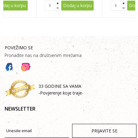
odaj u korpu
Dodaj u korpu
Doda
POVEŽIMO SE
Pronađite nas na društvenim mrežama
33 GODINE SA VAMA
-Povjerenje koje traje-
NEWSLETTER
PRIJAVITE SE