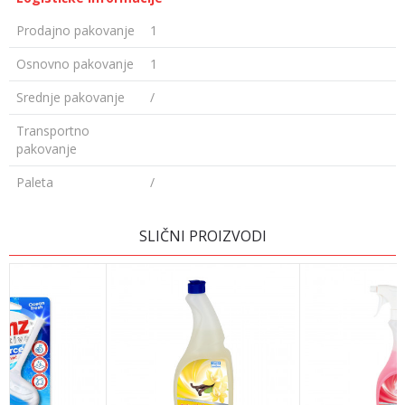
Prodajno pakovanje
1
Osnovno pakovanje
1
Srednje pakovanje
/
Transportno
pakovanje
Paleta
/
Ime/Nadimak
SLIČNI PROIZVODI
Email
Poruka