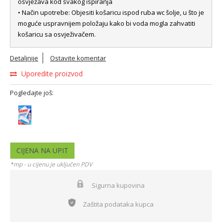
osvježava kod svakog ispiranja
• Način upotrebe: Objesiti košaricu ispod ruba wc šolje, u što je
moguće uspravnijem položaju kako bi voda mogla zahvatiti
košaricu sa osvježivačem.
Detaljnije
Ostavite komentar
Uporedite proizvod
Pogledajte još:
CIJENA NA UPIT
*mp - u cijenu je uključen PDV
Sigurna kupovina
Zaštita podataka kupca