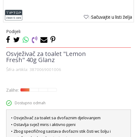
Sačuvajte u listi želja
Podijeli
Osvježivač za toalet "Lemon
Fresh" 40g Glanz
Šifra artikla:
3870069001006
Zalihe:
Dostupno odmah
• Osvježivač za toalet sa dvofaznim djelovanjem
• Ostavlja svjež miris i aktivno pjeni
• Zbog specifičnog sastava dvofazni stik čisti wc šolju i