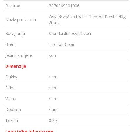
Bar kod
3870069001006
Osvježivač za toalet "Lemon Fresh" 40g
Naziv proizvoda
Glanz
Kategorija
Standardni osvježivači
Brend
Tip Top Clean
Jedinica mjere
kom
Dimenzije
Dužina
/ cm
Širina
/ cm
Visina
/ cm
Debljina
/ µm
Težina
0 kg
Logističke informacije