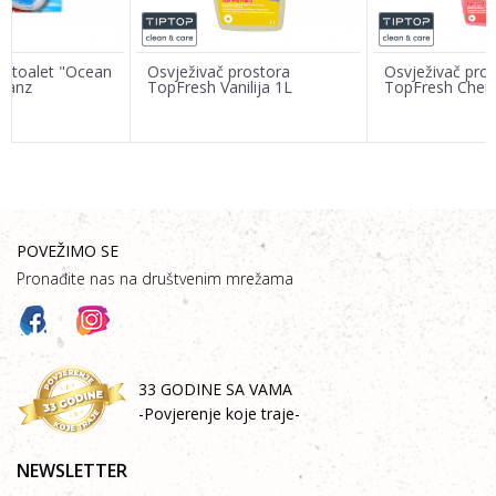
a toalet "Ocean
Osvježivač prostora
Osvježivač pro
Glanz
TopFresh Vanilija 1L
TopFresh Cherr
POŠALJI
POVEŽIMO SE
Pronađite nas na društvenim mrežama
33 GODINE SA VAMA
-Povjerenje koje traje-
NEWSLETTER