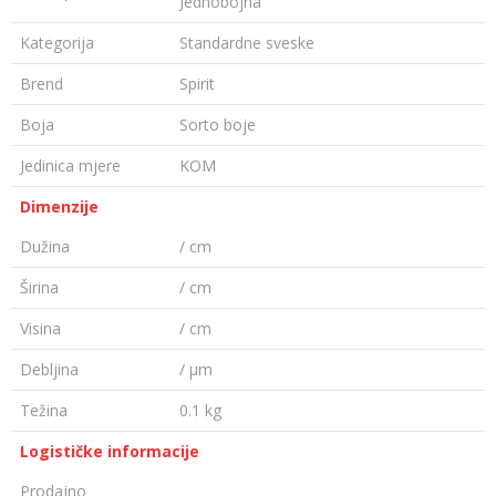
Jednobojna
Kategorija
Standardne sveske
Brend
Spirit
Boja
Sorto boje
Jedinica mjere
KOM
Dimenzije
Dužina
/ cm
Širina
/ cm
Visina
/ cm
Debljina
/ µm
Težina
0.1 kg
Logističke informacije
Prodajno