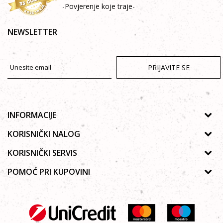
-Povjerenje koje traje-
NEWSLETTER
PRIJAVITE SE
INFORMACIJE
O nama
KORISNIČKI NALOG
Prodavnice
Uputstvo za registraciju
KORISNIČKI SERVIS
Galerija
Zaboravljena lozinka
Politika privatnosti
POMOĆ PRI KUPOVINI
Saradnja
Poručivanje
Autorska prava
Zaposlenje
Kako kupiti online?
Lista želja
Uslovi korišćenja
Kontakt
Najčešća pitanja
Uslovi isporuke