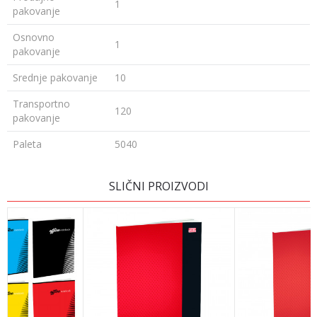
1
pakovanje
Osnovno
1
pakovanje
Srednje pakovanje
10
Transportno
120
pakovanje
Paleta
5040
Ime/Nadimak
SLIČNI PROIZVODI
Email
Poruka