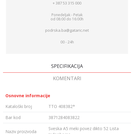
+ 387 53 315 000
Ponedeljak - Petak
od 08:00 do 16:00h
podrska.ba@gataric.net
00 - 24h
SPECIFIKACIJA
KOMENTARI
Osnovne informacije
Kataloški broj
TTO 408382*
Bar kod
3871284083822
Sveska A5 meki povez dikto 52 Lista
Naziv proizvoda