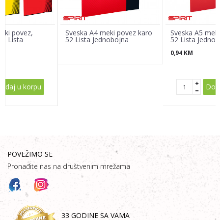
eki povez,
Sveska A4 meki povez karo
Sveska A5 meki
52 Lista
52 Lista Jednobojna
52 Lista Jedno
0,94
KM
POŠALJI
odaj u korpu
Doda
POVEŽIMO SE
Pronađite nas na društvenim mrežama
33 GODINE SA VAMA