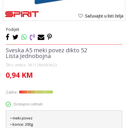
Sačuvajte u listi želja
Podijeli
Sveska A5 meki povez dikto 52
Lista Jednobojna
Šifra artikla:
3871284083822
0,94
KM
Zalihe:
Dostupno odmah
• meki povez
• korice: 200g