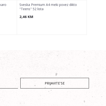
karo
Sveska Premium A4 meki povez dikto
Sveska Pre
"Teens" 52 lista
"Girls" 52 l
2,46
KM
2,46
KM
PRIJAVITE SE