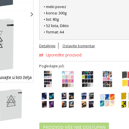
• meki povez
• korica: 300g
• list: 80g
• 52 lista, Dikto
• format: A4
Detaljnije
Ostavite komentar
Uporedite proizvod
Pogledajte još:
vajte u listi želja
PROIZVOD VIŠE NIJE DOSTUPAN