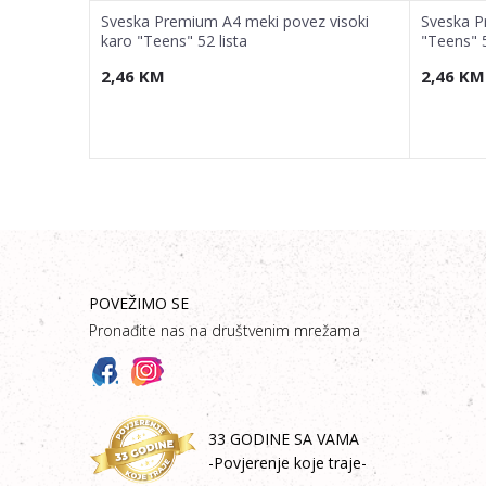
z karo
Sveska Premium A4 meki povez visoki
Sveska P
karo "Teens" 52 lista
"Teens" 5
2,46
KM
2,46
KM
POVEŽIMO SE
Pronađite nas na društvenim mrežama
33 GODINE SA VAMA
-Povjerenje koje traje-