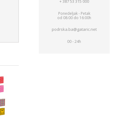
+ 387 53 315 000
Ponedeljak - Petak
od 08:00 do 16:00h
podrska.ba@gataric.net
00 - 24h