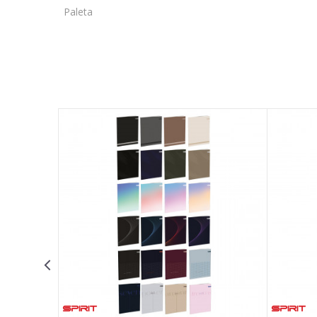
Paleta
Ime/Nadimak
Poruka
POŠALJI