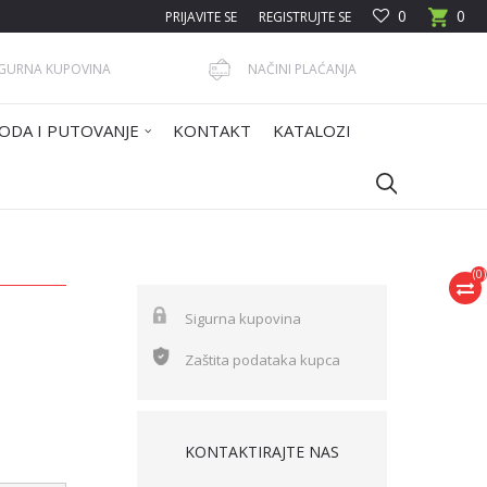
0
0
PRIJAVITE SE
REGISTRUJTE SE
IGURNA KUPOVINA
NAČINI PLAĆANJA
ODA I PUTOVANJE
KONTAKT
KATALOZI
(
0
)
Sigurna kupovina
Zaštita podataka kupca
KONTAKTIRAJTE NAS