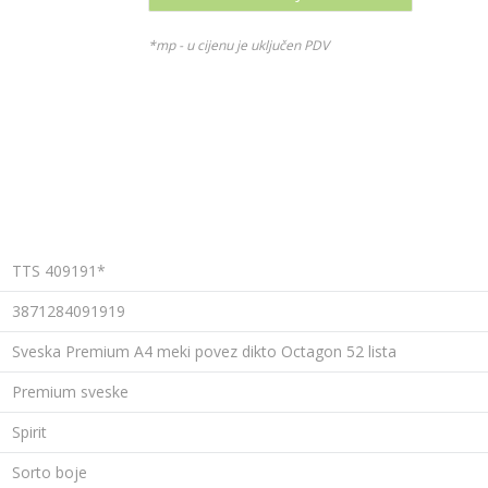
*mp - u cijenu je uključen PDV
TTS 409191*
3871284091919
Sveska Premium A4 meki povez dikto Octagon 52 lista
Premium sveske
Spirit
Sorto boje