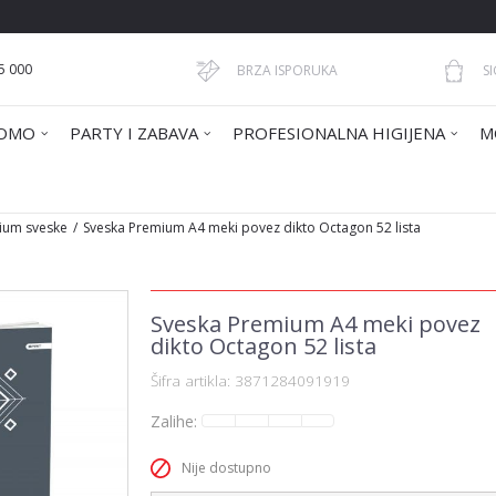
5 000
BRZA ISPORUKA
S
OMO
PARTY I ZABAVA
PROFESIONALNA HIGIJENA
M
ium sveske
Sveska Premium A4 meki povez dikto Octagon 52 lista
Sveska Premium A4 meki povez
dikto Octagon 52 lista
Šifra artikla:
3871284091919
Zalihe:
Nije dostupno