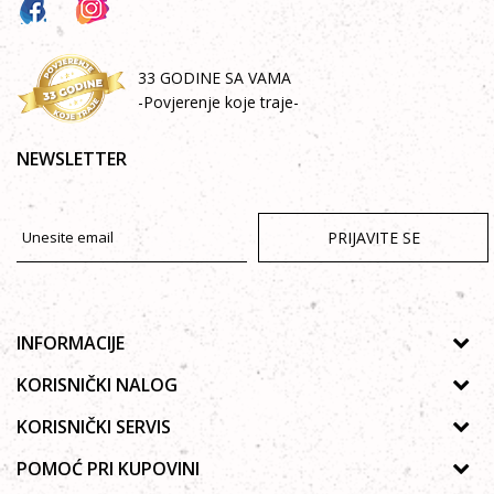
33 GODINE SA VAMA
-Povjerenje koje traje-
NEWSLETTER
PRIJAVITE SE
INFORMACIJE
O nama
KORISNIČKI NALOG
Prodavnice
Uputstvo za registraciju
KORISNIČKI SERVIS
Galerija
Zaboravljena lozinka
Politika privatnosti
POMOĆ PRI KUPOVINI
Saradnja
Poručivanje
Autorska prava