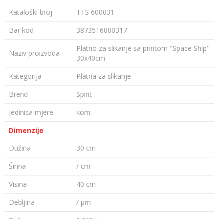
Kataloški broj
TTS 600031
Bar kod
3873516000317
Platno za slikanje sa printom "Space Ship"
Naziv proizvoda
30x40cm
Kategorija
Platna za slikanje
Brend
Spirit
Jedinica mjere
kom
Dimenzije
Dužina
30 cm
Širina
/ cm
Visina
40 cm
Debljina
/ µm