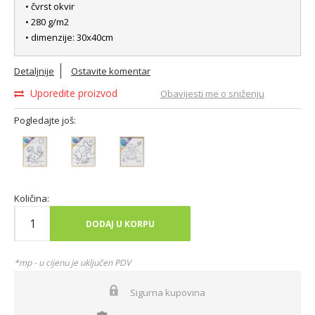
• čvrst okvir
• 280 g/m2
• dimenzije: 30x40cm
Detaljnije
Ostavite komentar
Uporedite proizvod
Obavijesti me o sniženju
Pogledajte još:
Količina:
DODAJ U KORPU
*mp - u cijenu je uključen PDV
Sigurna kupovina