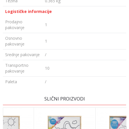
Težina
0.365 kg
Logističke informacije
Prodajno
1
pakovanje
Osnovno
1
pakovanje
Srednje pakovanje
/
Transportno
10
pakovanje
Paleta
/
Ime/Nadimak
SLIČNI PROIZVODI
Email