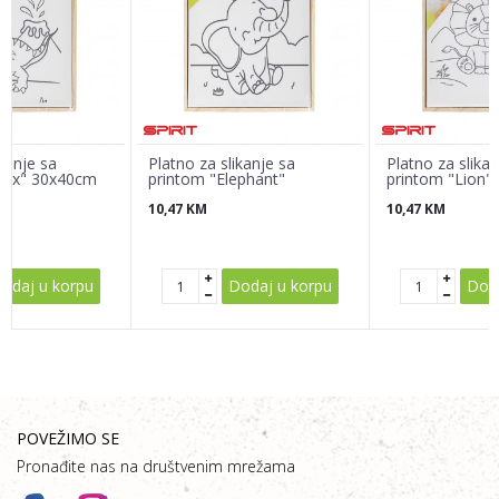
Poruka
ikanje sa
Platno za slikanje sa
Platno za slikan
Rex" 30x40cm
printom "Elephant"
printom "Lion"
30x40cm
10,47
KM
10,47
KM
POŠALJI
odaj u korpu
Dodaj u korpu
Doda
POVEŽIMO SE
Pronađite nas na društvenim mrežama