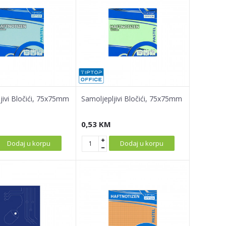
jivi Bločići, 75x75mm
Samoljepljivi Bločići, 75x75mm
0,53
KM
Dodaj u korpu
Dodaj u korpu