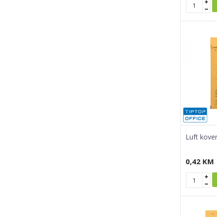
Luft kov
0,42
KM