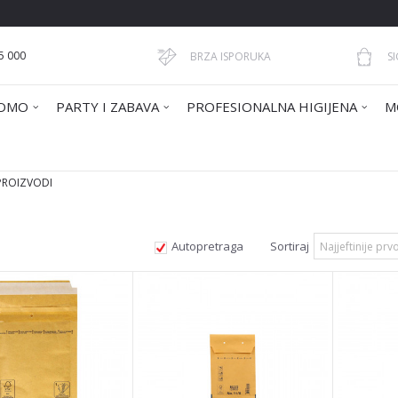
5 000
BRZA ISPORUKA
S
OMO
PARTY I ZABAVA
PROFESIONALNA HIGIJENA
M
 PROIZVODI
Autopretraga
Sortiraj