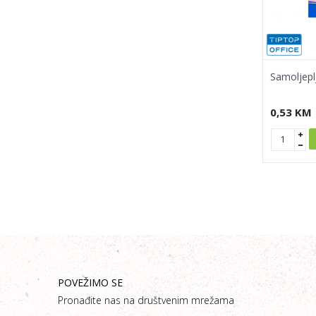
Samoljepl
0,53
KM
POVEŽIMO SE
Pronađite nas na društvenim mrežama