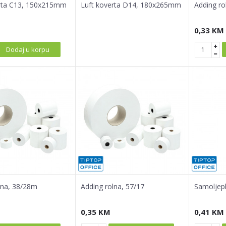
erta C13, 150x215mm
Luft koverta D14, 180x265mm
Adding ro
0,33
KM
Dodaj u korpu
lna, 38/28m
Adding rolna, 57/17
Samoljepl
0,35
KM
0,41
KM