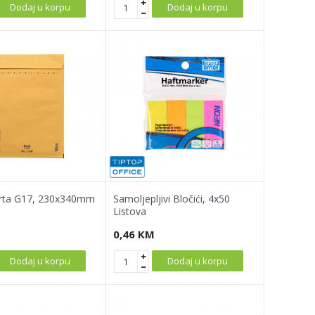
Dodaj u korpu
Dodaj u korpu
erta G17, 230x340mm
Samoljepljivi Bločići, 4x50
Listova
0,46
KM
Dodaj u korpu
Dodaj u korpu