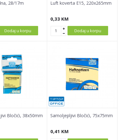
lna, 28/17m
Luft koverta E15, 220x265mm
0,33
KM
Dodaj u korpu
Dodaj u korpu
jivi Bločići, 38x50mm
Samoljepljivi Bločići, 75x75mm
0,41
KM