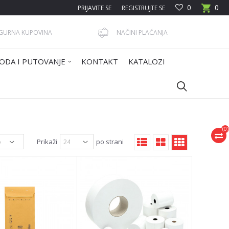
0
0
PRIJAVITE SE
REGISTRUJTE SE
IGURNA KUPOVINA
NAČINI PLAĆANJA
ODA I PUTOVANJE
KONTAKT
KATALOZI
(
0
)
Prikaži
po strani