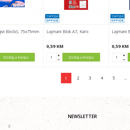
jivi Bločići, 75x75mm
Lajmani Blok A7, Karo
Lajmani B
0,59
KM
0,59
KM
Dodaj u korpu
Dodaj u korpu
1
2
3
4
5
...
NEWSLETTER