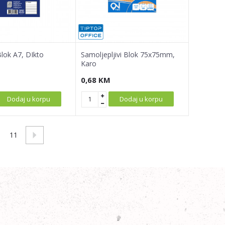
lok A7, DIkto
Samoljepljivi Blok 75x75mm,
Karo
0,68
KM
Dodaj u korpu
Dodaj u korpu
11