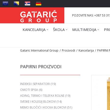
POZOVITE NAS: +387 53 31
KANCELARIJA
ŠKOLA
MULTIMEDIJA
PR
Gataric International Group
Proizvodi
Kancelarija
PAPIRNI
PAPIRNI PROIZVODI
INDEKSI I SEPARATORI
(19)
OMOTI SPISA
(6)
ADING, TERMO I TELEFAX ROLNE
(19)
SVESKE I KOLEGIJ BLOKOVI
(14)
MEMO BLOČIĆI I KOCKA BLOKOVI
(51)