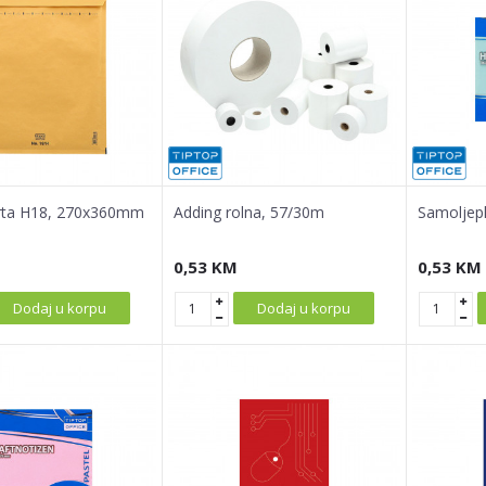
erta H18, 270x360mm
Adding rolna, 57/30m
Samoljepl
0,53
KM
0,53
KM
Dodaj u korpu
Dodaj u korpu