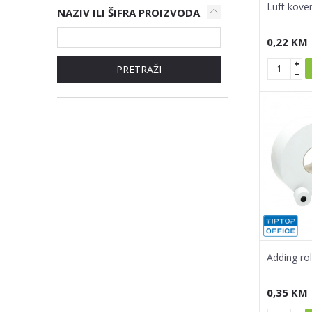
Luft kov
NAZIV ILI ŠIFRA PROIZVODA
0,22
KM
PRETRAŽI
Adding ro
0,35
KM