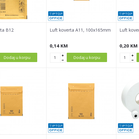
rta B12
Luft koverta A11, 100x165mm
Luft kov
0,14
KM
0,20
KM
Dodaj u korpu
Dodaj u korpu