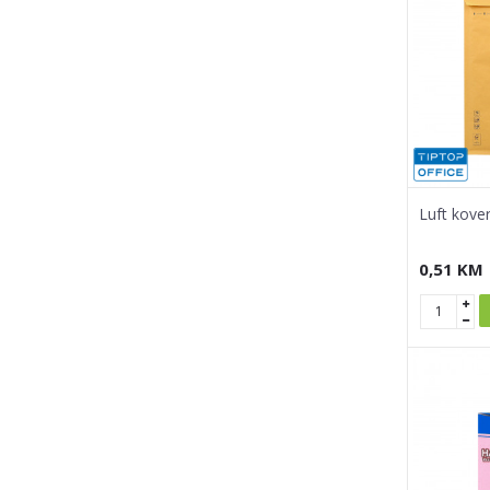
Luft kov
0,51
KM