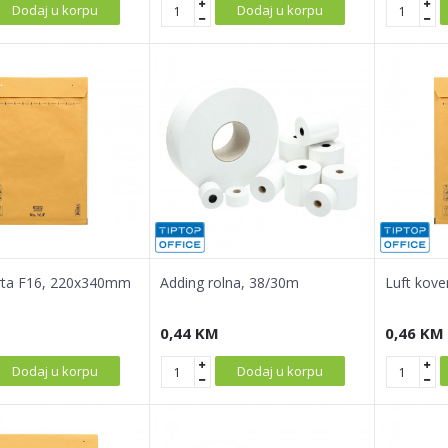
Dodaj u korpu
Dodaj u korpu
erta F16, 220x340mm
Adding rolna, 38/30m
Luft kov
0,44
KM
0,46
KM
Dodaj u korpu
Dodaj u korpu