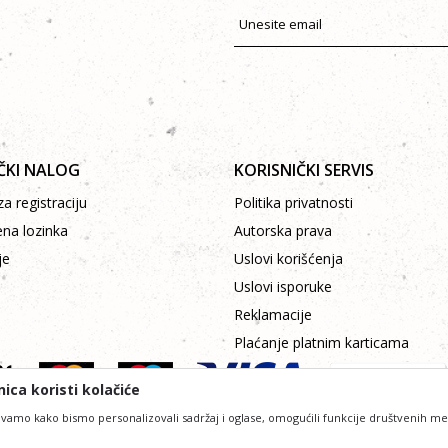
ČKI NALOG
KORISNIČKI SERVIS
a registraciju
Politika privatnosti
ena lozinka
Autorska prava
je
Uslovi korišćenja
Uslovi isporuke
Reklamacije
Plaćanje platnim karticama
ica koristi kolačiće
vamo kako bismo personalizovali sadržaj i oglase, omogućili funkcije društvenih medij