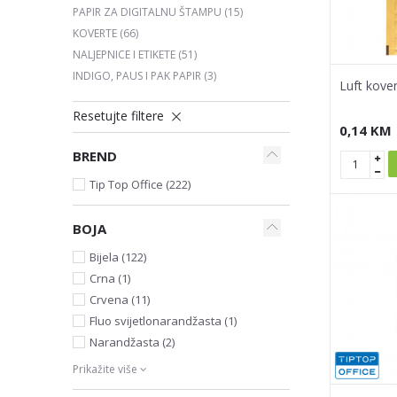
PAPIR ZA DIGITALNU ŠTAMPU
(15)
KOVERTE
(66)
NALJEPNICE I ETIKETE
(51)
INDIGO, PAUS I PAK PAPIR
(3)
Luft kove
Resetujte filtere
0,14
KM
BREND
Tip Top Office (222)
BOJA
Bijela (122)
Crna (1)
Crvena (11)
Fluo svijetlonarandžasta (1)
Narandžasta (2)
Prikažite više