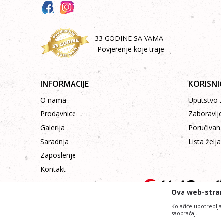
33 GODINE SA VAMA
-Povjerenje koje traje-
INFORMACIJE
KORISNI
O nama
Uputstvo z
Prodavnice
Zaboravlj
Galerija
Poručivan
Saradnja
Lista želja
Zaposlenje
Kontakt
Ova web-stran
Kolačiće upotreblja
saobraćaj.