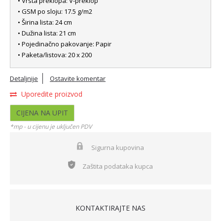
• Vrsta preklopa: V-preklop
• GSM po sloju: 17.5 g/m2
• Širina lista: 24 cm
• Dužina lista: 21 cm
• Pojedinačno pakovanje: Papir
• Paketa/listova: 20 x 200
Detaljnije
Ostavite komentar
Uporedite proizvod
CIJENA NA UPIT
*mp - u cijenu je uključen PDV
Sigurna kupovina
Zaštita podataka kupca
KONTAKTIRAJTE NAS