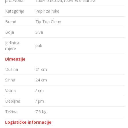
proizvoda
15x200 listova,100% Eco Natural
Kategorija
Papir za ruke
Brend
Tip Top Clean
Boja
Siva
Jedinica
pak
mjere
Dimenzije
Dužina
21 cm
Širina
24 cm
Visina
/ cm
Debljina
/ µm
Težina
7.5 kg
Logističke informacije