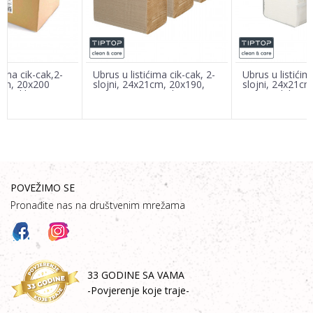
Poruka
ćima cik-cak,2-
Ubrus u listićima cik-cak, 2-
Ubrus u listićim
1cm, 20x200
slojni, 24x21cm, 20x190,
slojni, 24x21cm
 reciklirano
100% Eco Nautral
100% celuloza 
POŠALJI
POVEŽIMO SE
Pronađite nas na društvenim mrežama
33 GODINE SA VAMA
-Povjerenje koje traje-