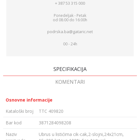
+ 387 53 315 000
Ponedeljak - Petak
od 08:00 do 16:00h
podrska.ba@gataric.net
00 - 24h
SPECIFIKACIJA
KOMENTARI
Osnovne informacije
Kataloški broj
TTC 409820
Bar kod
3871284098208
Naziv
Ubrus u listićima cik-cak,2-slojni,24x21cm,