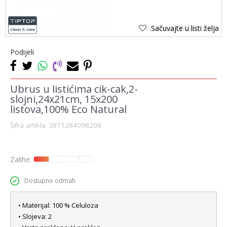
Sačuvajte u listi želja
Podijeli
Ubrus u listićima cik-cak,2-
slojni,24x21cm, 15x200
listova,100% Eco Natural
Šifra artikla:
3871284098208
Zalihe:
Dostupno odmah
• Materijal: 100 % Celuloza
• Slojeva: 2