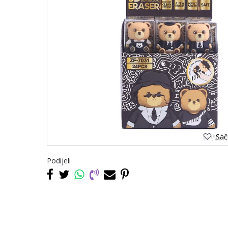
Saču
Podijeli