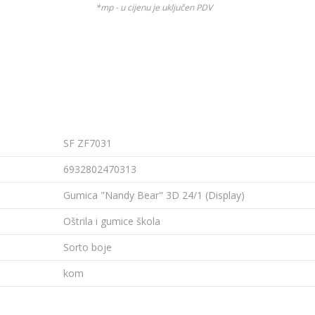
*mp - u cijenu je uključen PDV
SF ZF7031
6932802470313
Gumica "Nandy Bear" 3D 24/1 (Display)
Oštrila i gumice škola
Sorto boje
kom