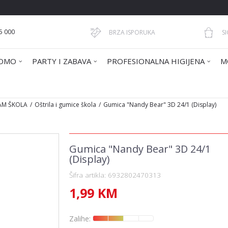
5 000
BRZA ISPORUKA
S
OMO
PARTY I ZABAVA
PROFESIONALNA HIGIJENA
M
AM ŠKOLA
Oštrila i gumice škola
Gumica "Nandy Bear" 3D 24/1 (Display)
Gumica "Nandy Bear" 3D 24/1
(Display)
Šifra artikla:
6932802470313
1,99
KM
Zalihe: