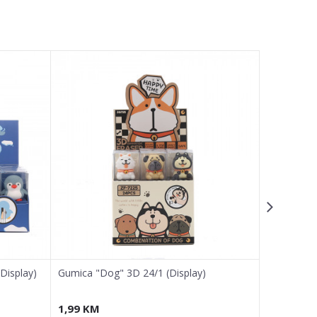
(Display)
Gumica "Dog" 3D 24/1 (Display)
Oštrilo ''M
1,99
KM
1,87
KM