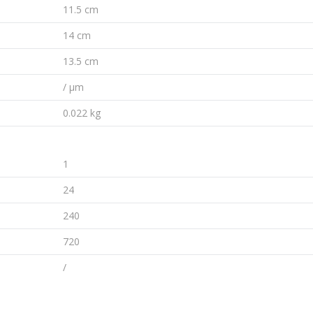
11.5 cm
14 cm
13.5 cm
/ µm
0.022 kg
1
24
240
720
/
Email