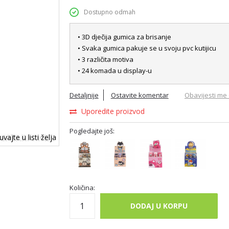
Dostupno odmah
• 3D dječija gumica za brisanje
• Svaka gumica pakuje se u svoju pvc kutijicu
• 3 različita motiva
• 24 komada u display-u
Detaljnije
Ostavite komentar
Obavijesti me 
Uporedite proizvod
Pogledajte još:
vajte u listi želja
Količina:
DODAJ U KORPU