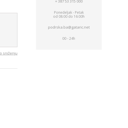
+ 387 53 315 000
Ponedeljak - Petak
od 08:00 do 16:00h
podrska.ba@gataric.net
00 - 24h
o sniženju