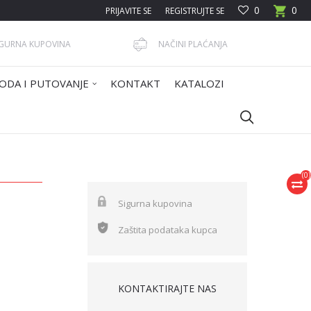
0
0
PRIJAVITE SE
REGISTRUJTE SE
IGURNA KUPOVINA
NAČINI PLAĆANJA
ODA I PUTOVANJE
KONTAKT
KATALOZI
(
0
)
Sigurna kupovina
Zaštita podataka kupca
KONTAKTIRAJTE NAS