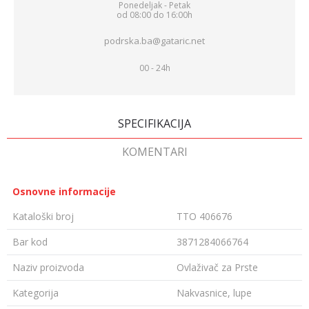
Ponedeljak - Petak
od 08:00 do 16:00h
podrska.ba@gataric.net
00 - 24h
SPECIFIKACIJA
KOMENTARI
Osnovne informacije
Kataloški broj
TTO 406676
Bar kod
3871284066764
Naziv proizvoda
Ovlaživač za Prste
Kategorija
Nakvasnice, lupe