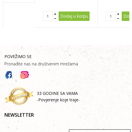
POŠALJI
Dodaj u korpu
Doda
POVEŽIMO SE
Pronađite nas na društvenim mrežama
33 GODINE SA VAMA
-Povjerenje koje traje-
NEWSLETTER