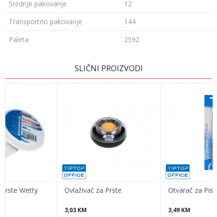
Srednje pakovanje
12
Transportno pakovanje
144
Paleta
2592
Ime/Nadimak
SLIČNI PROIZVODI
Email
Poruka
 prste Wetty
Ovlaživač za Prste
Otvarač za Pis
3,03
KM
3,49
KM