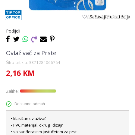
Sačuvajte u listi želja
Podijeli
Ovlaživač za Prste
Šifra artikla:
3871284066764
2,16
KM
Zalihe:
Dostupno odmah
• klasičan ovlaživač
• PVC materijal, okrugli dizajn
• sa sunđerastim jastučetom za prst