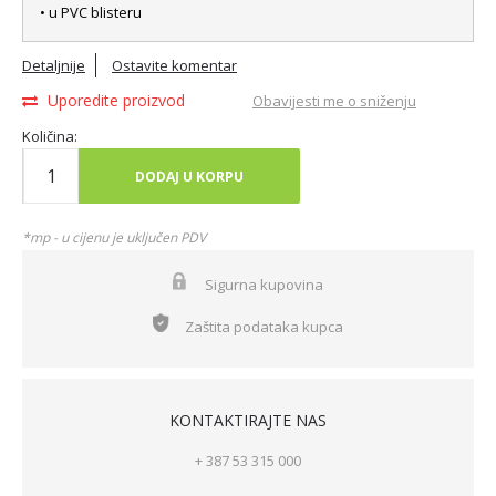
• u PVC blisteru
Detaljnije
Ostavite komentar
Uporedite proizvod
Obavijesti me o sniženju
Količina:
DODAJ U KORPU
*mp - u cijenu je uključen PDV
Sigurna kupovina
Zaštita podataka kupca
KONTAKTIRAJTE NAS
+ 387 53 315 000