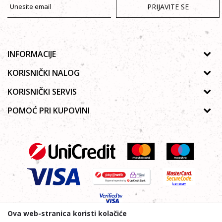
PRIJAVITE SE
INFORMACIJE
O nama
KORISNIČKI NALOG
Prodavnice
Uputstvo za registraciju
KORISNIČKI SERVIS
Galerija
Zaboravljena lozinka
Politika privatnosti
POMOĆ PRI KUPOVINI
Saradnja
Poručivanje
Autorska prava
Zaposlenje
Kako kupiti online?
Lista želja
Uslovi korišćenja
Kontakt
Najčešća pitanja
Uslovi isporuke
Reklamacije
Plaćanje platnim karticama
Ova web-stranica koristi kolačiće