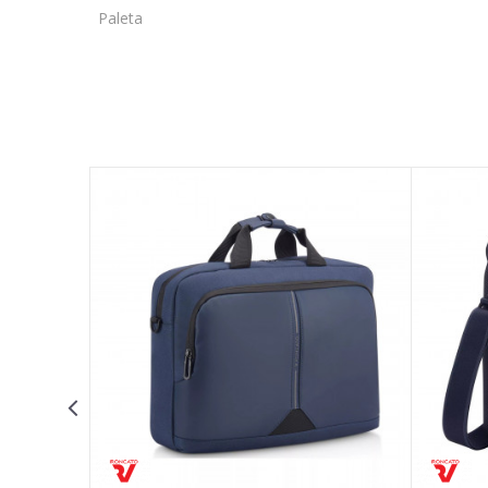
Paleta
Ime/Nadimak
Poruka
POŠALJI