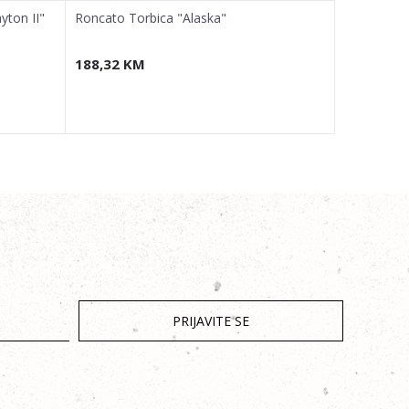
yton II"
Roncato Torbica "Alaska"
Roncato To
188,32
KM
108,79
K
PRIJAVITE SE