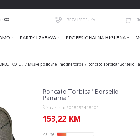
5 000
BRZA ISPORUKA
S
OMO
PARTY I ZABAVA
PROFESIONALNA HIGIJENA
M
ORBE I KOFERI
Muške poslovne i modne torbe
Roncato Torbica "Borsello P
Roncato Torbica "Borsello
Panama"
Šifra artikla:
8008957448403
153,22
KM
Zalihe: