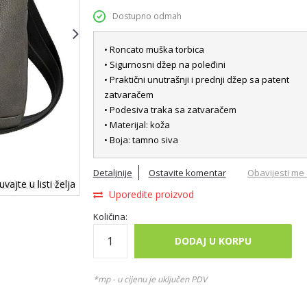
Dostupno odmah
• Roncato muška torbica
• Sigurnosni džep na poleđini
• Praktični unutrašnji i prednji džep sa patent
zatvaračem
• Podesiva traka sa zatvaračem
• Materijal: koža
• Boja: tamno siva
Detaljnije
Ostavite komentar
Obavijesti me 
vajte u listi želja
Uporedite proizvod
Količina:
DODAJ U KORPU
*mp - u cijenu je uključen PDV