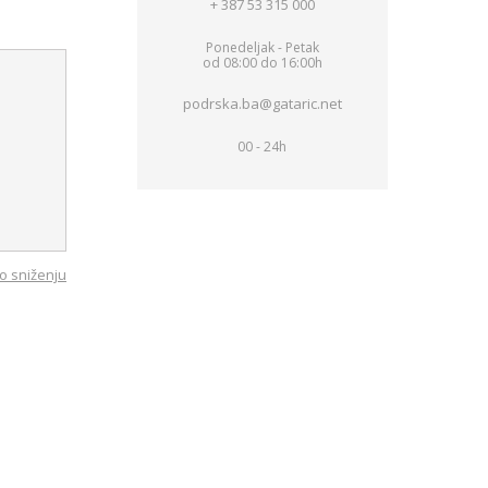
+ 387 53 315 000
Ponedeljak - Petak
od 08:00 do 16:00h
podrska.ba@gataric.net
00 - 24h
o sniženju