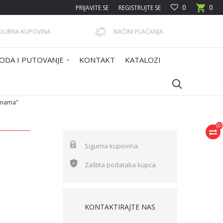
0
0
PRIJAVITE SE
REGISTRUJTE SE
IGURNA KUPOVINA
NAČINI PLAĆANJA
ODA I PUTOVANJE
KONTAKT
KATALOZI
anama"
(
0
)
Sigurna kupovina
Zaštita podataka kupca
KONTAKTIRAJTE NAS