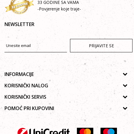
33 GODINE SA VAMA
-Povjerenje koje traje-
NEWSLETTER
PRIJAVITE SE
INFORMACIJE
O nama
KORISNIČKI NALOG
Prodavnice
Uputstvo za registraciju
KORISNIČKI SERVIS
Galerija
Zaboravljena lozinka
Politika privatnosti
POMOĆ PRI KUPOVINI
Saradnja
Poručivanje
Autorska prava
Zaposlenje
Kako kupiti online?
Lista želja
Uslovi korišćenja
Kontakt
Najčešća pitanja
Uslovi isporuke