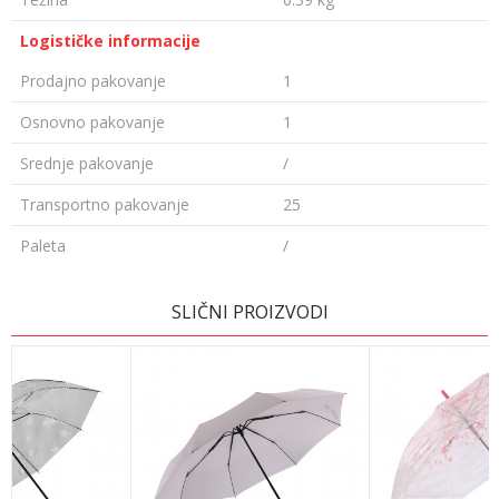
Logističke informacije
Prodajno pakovanje
1
Osnovno pakovanje
1
Srednje pakovanje
/
Transportno pakovanje
25
Paleta
/
Ime/Nadimak
SLIČNI PROIZVODI
Email
Poruka