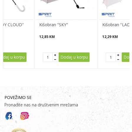
LADY CLOUD''
Kišobran "SKY"
Kišobran ''LADY
12,85
KM
12,29
KM
POŠALJI
odaj u korpu
Dodaj u korpu
Doda
POVEŽIMO SE
Pronađite nas na društvenim mrežama