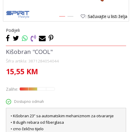
Sačuvajte u listi želja
1
2
Podijeli
Kišobran ''COOL"
Šifra artikla:
3871284054044
15,55
KM
Zalihe:
Dostupno odmah
• Kišobran 23” sa automatskim mehanizmom za otvaranje
• 8 dugih rebara od fiberglasa
• crno čelično tijelo