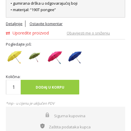
• gumirana drška u odgovarajućoj boji
• materijal: “190T pongee”
Detaljnije
Ostavite komentar
Uporedite proizvod
Obavijesti me o sniženju
Pogledajte još:
Količina:
DODAJ U KORPU
*mp - u cijenu je uključen PDV
Sigurna kupovina
Zaštita podataka kupca