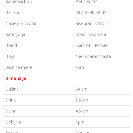
Kataloški broj
PM 405404
Bar kod
3871284054044
Naziv proizvoda
Kišobran ''COOL"
Kategorija
Modni kišobrani
Brend
Spirit of Lifestyle
Boja
Neon narandžasta
Jedinica mjere
kom
Dimenzije
Dužina
84 cm
Širina
5.5 cm
Visina
4.5 cm
Debljina
/ µm
Težina
0.39 kg