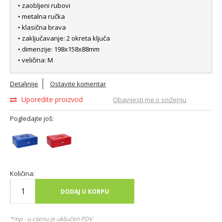
• zaobljeni rubovi
• metalna ručka
• klasična brava
• zaključavanje: 2 okreta ključa
• dimenzije: 198x158x88mm
• veličina: M
Detaljnije
Ostavite komentar
Uporedite proizvod
Obavijesti me o sniženju
Pogledajte još:
Količina:
DODAJ U KORPU
*mp - u cijenu je uključen PDV