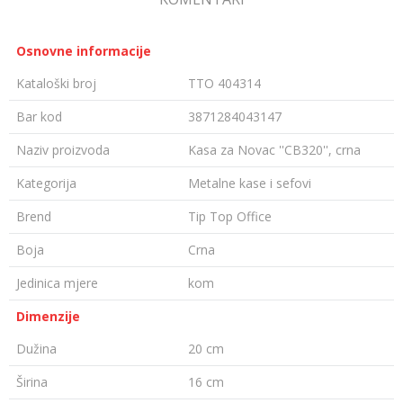
Osnovne informacije
Kataloški broj
TTO 404314
Bar kod
3871284043147
Naziv proizvoda
Kasa za Novac ''CB320'', crna
Kategorija
Metalne kase i sefovi
Brend
Tip Top Office
Boja
Crna
Jedinica mjere
kom
Dimenzije
Dužina
20 cm
Širina
16 cm