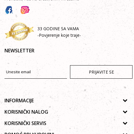
33 GODINE SA VAMA
-Povjerenje koje traje-
NEWSLETTER
PRIJAVITE SE
INFORMACIJE
O nama
KORISNIČKI NALOG
Prodavnice
Uputstvo za registraciju
KORISNIČKI SERVIS
Galerija
Zaboravljena lozinka
Politika privatnosti