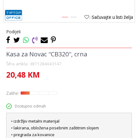
Sačuvajte u listi želja
1
2
Podijeli
Kasa za Novac ''CB320'', crna
Šifra artikla:
3871284043147
20,48
KM
Zalihe:
Dostupno odmah
• izdržljiv metalni materijal
• lakirana, obložena posebnim zaštitnim slojem
• pregrada za kovanice