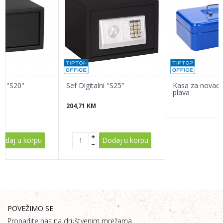
Poruka
 ''S20''
Sef Digitalni ''S25''
Kasa za novac '
plava
204,71
KM
POŠALJI
odaj u korpu
Dodaj u korpu
POVEŽIMO SE
Pronađite nas na društvenim mrežama