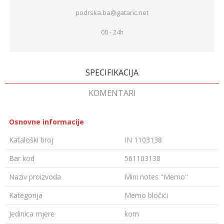
podrska.ba@gataric.net
00 - 24h
SPECIFIKACIJA
KOMENTARI
Osnovne informacije
Kataloški broj
IN 1103138
Bar kod
561103138
Naziv proizvoda
Mini notes "Memo"
Kategorija
Memo bločići
Jedinica mjere
kom