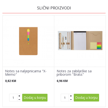
Ime/Nadimak
SLIČNI PROIZVODI
Email
Poruka
Notes sa naljepnicama "X-
Notes za zabilješke sa
Memo"
priborom "Brass"
0,82
KM
6,96
KM
POŠALJI
Dodaj u korpu
Dodaj u korpu