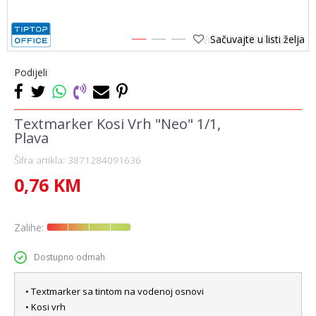
Sačuvajte u listi želja
1
2
3
Podijeli
Textmarker Kosi Vrh "Neo" 1/1,
Plava
Šifra artikla:
3871284091636
0,76
KM
Zalihe:
Dostupno odmah
• Textmarker sa tintom na vodenoj osnovi
• Kosi vrh