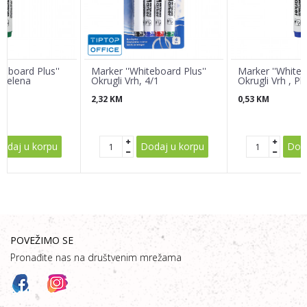
Poruka
teboard Plus''
Marker ''Whiteboard Plus''
Marker ''Whiteb
, Zelena
Okrugli Vrh, 4/1
Okrugli Vrh , Pl
2,32
KM
0,53
KM
POŠALJI
odaj u korpu
Dodaj u korpu
Doda
POVEŽIMO SE
Pronađite nas na društvenim mrežama