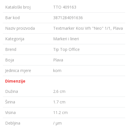
Kataloški broj
TTO 409163
Bar kod
3871284091636
Naziv proizvoda
Textmarker Kosi Vrh "Neo" 1/1, Plava
Kategorija
Markeri i lineri
Brend
Tip Top Office
Boja
Plava
Jedinica mjere
kom
Dimenzije
Dužina
2.6 cm
Širina
1.7 cm
Visina
11.2 cm
Debljina
/ µm