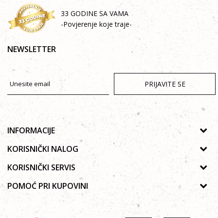
33 GODINE SA VAMA
-Povjerenje koje traje-
NEWSLETTER
PRIJAVITE SE
INFORMACIJE
O nama
KORISNIČKI NALOG
Prodavnice
Uputstvo za registraciju
KORISNIČKI SERVIS
Galerija
Zaboravljena lozinka
Politika privatnosti
POMOĆ PRI KUPOVINI
Saradnja
Poručivanje
Autorska prava
Zaposlenje
Kako kupiti online?
Lista želja
Uslovi korišćenja
Kontakt
Najčešća pitanja