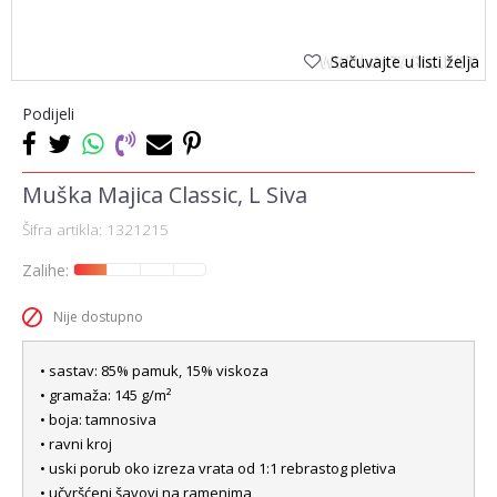
Sačuvajte u listi želja
Podijeli
Muška Majica Classic, L Siva
Šifra artikla:
1321215
Zalihe:
Nije dostupno
• sastav: 85% pamuk, 15% viskoza
• gramaža: 145 g/m²
• boja: tamnosiva
• ravni kroj
• uski porub oko izreza vrata od 1:1 rebrastog pletiva
• učvršćeni šavovi na ramenima