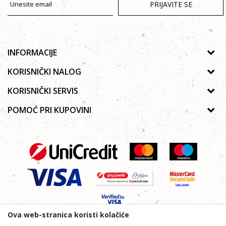
PRIJAVITE SE
INFORMACIJE
O nama
KORISNIČKI NALOG
Prodavnice
Uputstvo za registraciju
KORISNIČKI SERVIS
Galerija
Zaboravljena lozinka
Politika privatnosti
POMOĆ PRI KUPOVINI
Saradnja
Poručivanje
Autorska prava
Zaposlenje
Kako kupiti online?
Lista želja
Uslovi korišćenja
Kontakt
Najčešća pitanja
Uslovi isporuke
Reklamacije
Plaćanje platnim karticama
Ova web-stranica koristi kolačiće