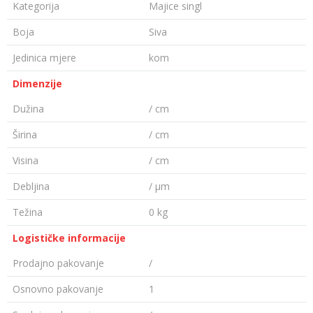
Kategorija
Majice singl
Boja
Siva
Jedinica mjere
kom
Dimenzije
Dužina
/ cm
Širina
/ cm
Visina
/ cm
Debljina
/ µm
Težina
0 kg
Logističke informacije
Prodajno pakovanje
/
Osnovno pakovanje
1