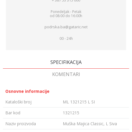
+ 387 53 315 000
Ponedeljak - Petak
od 08:00 do 16:00h
podrska.ba@gataric.net
00 - 24h
SPECIFIKACIJA
KOMENTARI
Osnovne informacije
Kataloški broj
ML 1321215 L SI
Bar kod
1321215
Naziv proizvoda
Muška Majica Classic, L Siva