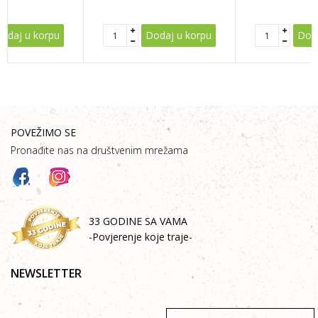
POŠALJI
odaj u korpu
Dodaj u korpu
Doda
POVEŽIMO SE
Pronađite nas na društvenim mrežama
33 GODINE SA VAMA
-Povjerenje koje traje-
NEWSLETTER