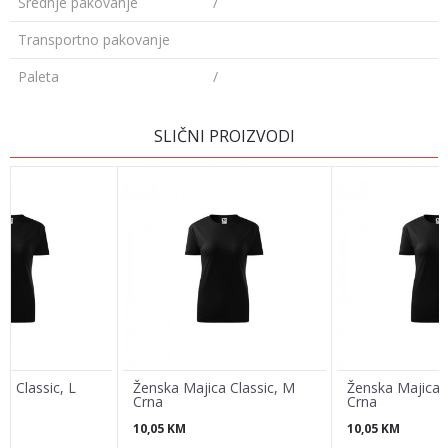
Srednje pakovanje
/
Transportno pakovanje
Paleta
/
Ime/Nadimak
SLIČNI PROIZVODI
Email
Poruka
a Classic, L
Ženska Majica Classic, M
Ženska Majica C
Crna
Crna
10,05
KM
10,05
KM