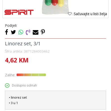
Sačuvajte u listi želja
Podijeli
Linorez set, 3/1
Šifra artikla:
3871284003462
4,62
KM
Zalihe:
Dostupno odmah
• linorez set
• 3 u 1