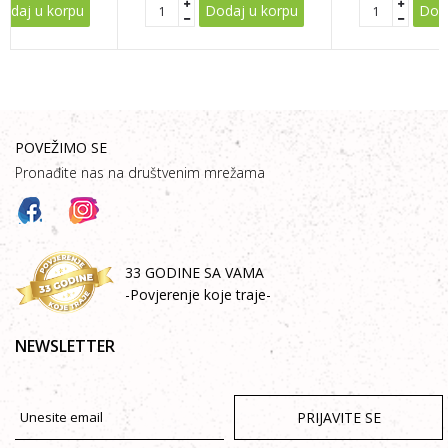
odaj u korpu
Dodaj u korpu
Doda
POVEŽIMO SE
Pronađite nas na društvenim mrežama
33 GODINE SA VAMA
-Povjerenje koje traje-
NEWSLETTER
PRIJAVITE SE