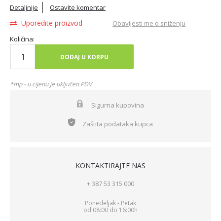
Detaljnije
Ostavite komentar
Uporedite proizvod
Obavijesti me o sniženju
Količina:
DODAJ U KORPU
*mp - u cijenu je uključen PDV
Sigurna kupovina
Zaštita podataka kupca
KONTAKTIRAJTE NAS
+ 387 53 315 000
Ponedeljak - Petak
od 08:00 do 16:00h