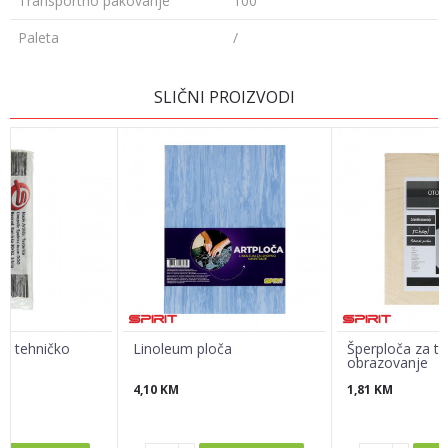
Transportno pakovanje
100
Paleta
/
Ime/Nadimak
SLIČNI PROIZVODI
Email
Poruka
za tehničko
Linoleum ploča
Šperploča za t
obrazovanje
4,10
KM
1,81
KM
POŠALJI