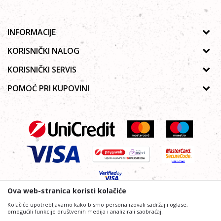
INFORMACIJE
O nama
KORISNIČKI NALOG
Prodavnice
Uputstvo za registraciju
KORISNIČKI SERVIS
Galerija
Zaboravljena lozinka
Politika privatnosti
POMOĆ PRI KUPOVINI
Saradnja
Poručivanje
Autorska prava
Zaposlenje
Kako kupiti online?
Lista želja
Uslovi korišćenja
Kontakt
Najčešća pitanja
Uslovi isporuke
Reklamacije
Plaćanje platnim karticama
Ova web-stranica koristi kolačiće
Kolačiće upotrebljavamo kako bismo personalizovali sadržaj i oglase,
omogućili funkcije društvenih medija i analizirali saobraćaj.
Nastojimo da budemo što precizniji i profesionalniji u opisu proizvoda,