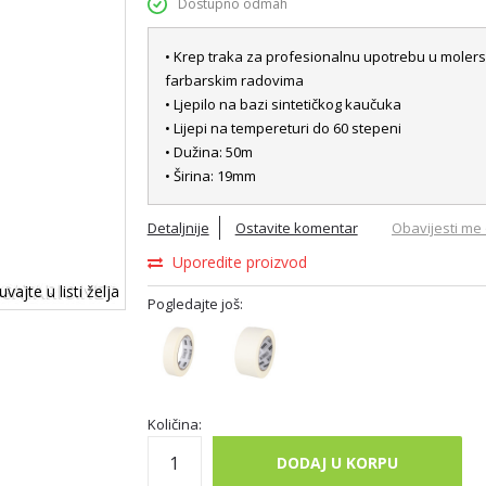
Dostupno odmah
• Krep traka za profesionalnu upotrebu u moler
farbarskim radovima
• Ljepilo na bazi sintetičkog kaučuka
• Lijepi na tempereturi do 60 stepeni
• Dužina: 50m
• Širina: 19mm
Detaljnije
Ostavite komentar
Obavijesti me 
Uporedite proizvod
vajte u listi želja
Pogledajte još:
Količina:
DODAJ U KORPU