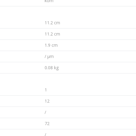
kom
11.2 cm
11.2 cm
1.9 cm
/ µm
0.08 kg
1
12
/
72
/