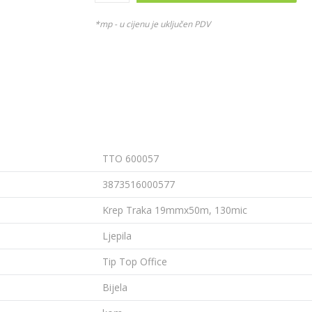
*mp - u cijenu je uključen PDV
TTO 600057
3873516000577
Krep Traka 19mmx50m, 130mic
Ljepila
Tip Top Office
Bijela