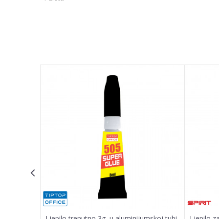
Ime/Nadimak
Poruka
POŠALJI
ore)
Ljepilo trenutno 3g, u aluminijumskoj tubi
Ljepilo z