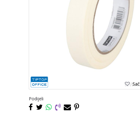
Saču
Podijeli