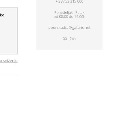
+ 387 53 315 000
Ponedeljak - Petak
sko
od 08:00 do 16:00h
podrska.ba@gataric.net
00 - 24h
o sniženju