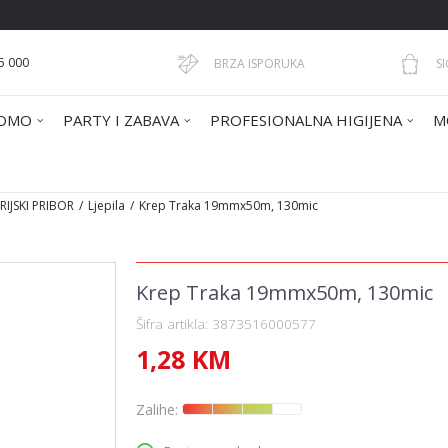
5 000
BRZA ISPORUKA
S
OMO
PARTY I ZABAVA
PROFESIONALNA HIGIJENA
M
IJSKI PRIBOR
Ljepila
Krep Traka 19mmx50m, 130mic
Krep Traka 19mmx50m, 130mic
Šifra artikla:
3873516000577
1,28
KM
Zalihe: