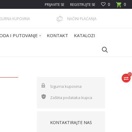
0
0
PRIJAVITE SE
REGISTRUJTE SE
IGURNA KUPOVINA
NAČINI PLAĆANJA
ODA I PUTOVANJE
KONTAKT
KATALOZI
(
0
)
Sigurna kupovina
Zaštita podataka kupca
KONTAKTIRAJTE NAS