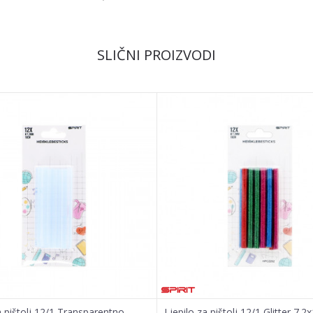
Email
SLIČNI PROIZVODI
a pištolj 12/1 Transparentno
Ljepilo za pištolj 12/1 Glitter 7